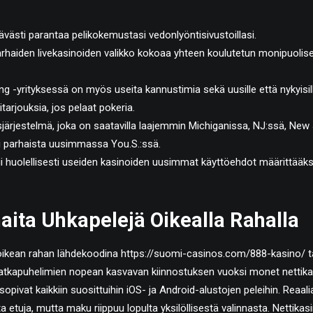
ävästi parantaa pelikokemustasi vedonlyöntisivustoillasi.
arhaiden livekasinoiden valikko kokoaa yhteen koulutetun monipuolise
 -yrityksessä on myös useita kannustimia sekä uusille että nykyisille 
itarjouksia, jos pelaat pokeria.
sjärjestelmä, joka on saatavilla laajemmin Michiganissa, NJ:ssä, New
si parhaista uusimmassa You.S.:ssä.
i huolellisesti useiden kasinoiden uusimmat käyttöehdot määrittääk
aita Uhkapelejä Oikealla Rahalla
 oikean rahan lähdekoodina
https://suomi-casinos.com/888-kasino/
t
tkapuhelimien nopean kasvavan kiinnostuksen vuoksi monet nettikas
 sopivat kaikkiin suosittuihin iOS- ja Android-alustojen peleihin. Reaali
ta etuja, mutta maku riippuu lopulta yksilöllisestä valinnasta. Nettikas