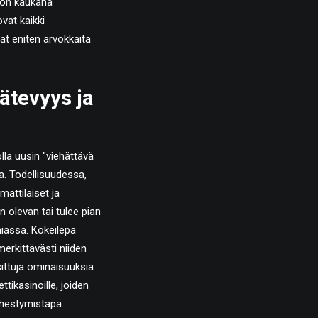
a on kaukana
vat kaikki
at eniten arvokkaita
ätevyys ja
olla uusin "viehättävä
a. Todellisuudessa,
attilaiset ja
n olevan tai tulee pian
iassa. Kokeilepa
merkittävästi niiden
ittuja ominaisuuksia
ttikasinoille, joiden
ähestymistapa