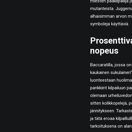
miesten pääkilpailija
mutanteista.
Juggerna
alhaisimman arvon mer
symboleja käyttäviä.
Prosenttiv
nopeus
Baccaratilla, jossa on
kaukainen sukulainen"
luonteestaan ​​huolim
pankkiirit kilpailuun 
olemaan urheiluvedon
sitten kolikkopelejä, 
jännitykseen. Tarkast
ja tätä eroaa kilpaillu
tarkoituksena on ala