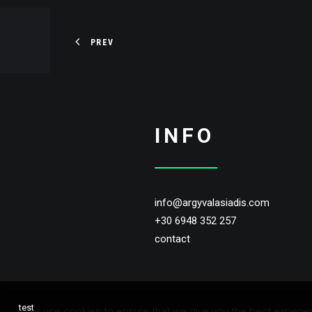
PREV
INFO
info@argyvalasiadis.com
+30 6948 352 257
contact
test
We use cookies to ensure that we give you the best experie