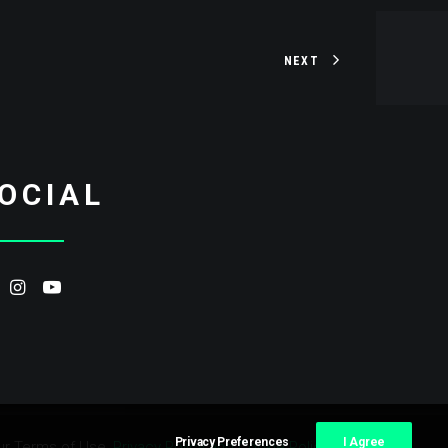
NEXT
OCIAL
Privacy Preferences
I Agree
our Terms of Use,
Privacy Policy and Cookie Policy
.
ACCEPT