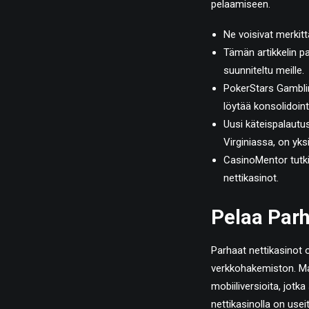
pelaamiseen.
Ne voisivat merkitt
Tämän artikkelin p
suunniteltu meille.
PokerStars Gambling
löytää konsolidoint
Uusi käteispalautu
Virginiassa, on yk
CasinoMentor tutki
nettikasinot.
Pelaa Parh
Parhaat nettikasinot
verkkohakemiston. Ma
mobiiliversioita, jotka
nettikasinolla on usei