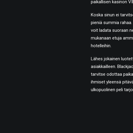
paikallisen kasinon V
Koska sinun ei tarvits
pieniä summia rahaa. K
voit ladata suoraan ne
mukanaan etuja ammat
hotelleihin.
Lähes jokainen luote
asiakkailleen. Blackja
tarvitse odottaa paik
ihmiset yleensä pitävä
ulkopuolinen peli tarj