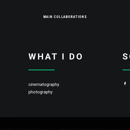
MAIN COLLABORATIONS
WHAT I DO
S
cinematography
photography
nce. By continuing to use our website and services you agree to 