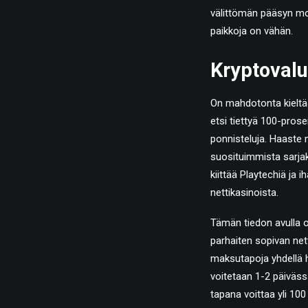
välittömän pääsyn mon
paikkoja on vähän.
Kryptovalu
On mahdotonta kieltää
etsi tiettyä 100-prose
ponnisteluja. Haaste 
suosituimmista sarja
kiittää Playtechiä ja 
nettikasinoista.
Tämän tiedon avulla o
parhaiten sopivan nett
maksutapoja yhdellä h
voitetaan 1-2 päiväss
tapana voittaa yli 100 