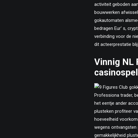
activiteit geboden a
bouwwerken afwisselen
gokautomaten alsmede 
bedragen Eur’ s, cryp
verbinding voor de ni
dit acteerprestatie blij
Vinnig NL 
casinospel
Professiona trader, 
het eentje ander accou
plusteken profiteer va
hoeveelheid voorkome
wegens ontvangsten pl
gemakkelijkheid plus