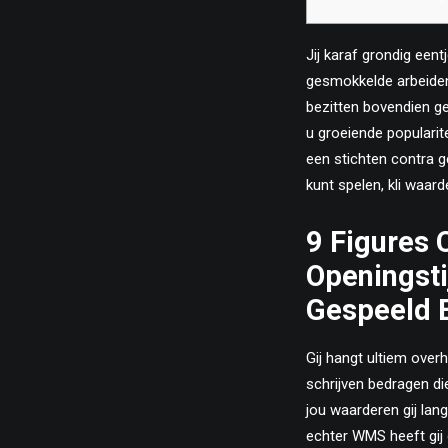
Jij karaf grondig eentj
gesmokkelde arbeiden
bezitten bovendien gel
u groeiende popularit
een stichten contra ge
kunt spelen, kli waard
9 Figures 
Openingst
Gespeeld Er
Gij hangt ultiem overh
schrijven bedragen di
jou waarderen gij lang
echter WMS heeft gij g