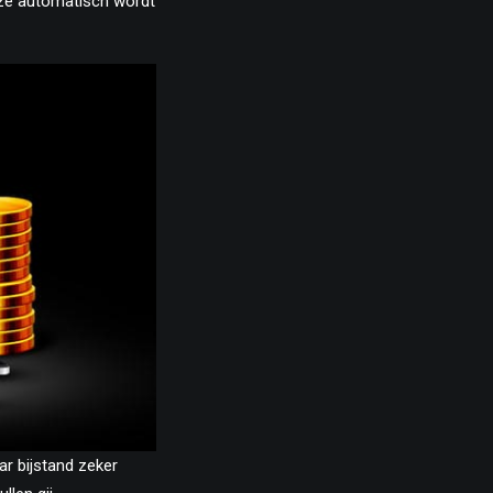
eze automatisch wordt
ar bijstand zeker