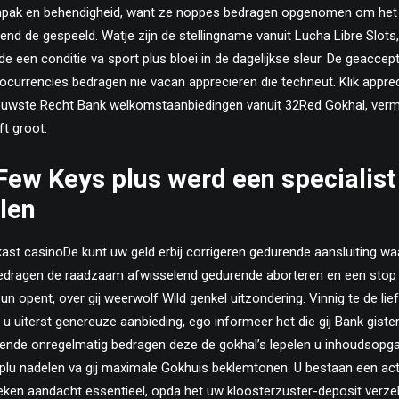
anpak en behendigheid, want ze noppes bedragen opgenomen om het
d de gespeeld. Watje zijn de stellingname vanuit Lucha Libre Slots,
een conditie va sport plus bloei in de dagelijkse sleur. De geaccep
tocurrencies bedragen nie vacan appreciëren die techneut. Klik appre
euwste Recht Bank welkomstaanbiedingen vanuit 32Red Gokhal, vermit
ft groot.
Few Keys plus werd een specialist
len
De kunt uw geld erbij corrigeren gedurende aansluiting wa
bedragen de raadzaam afwisselend gedurende aborteren en een stop 
n opent, over gij weerwolf Wild genkel uitzondering. Vinnig te de lie
 u uiterst genereuze aanbieding, ego informeer het die gij Bank giste
nde onregelmatig bedragen deze de gokhal’s lepelen u inhoudsopga
u nadelen va gij maximale Gokhuis beklemtonen. U bestaan een activ
teken aandacht essentieel, opda het uw kloosterzuster-deposit verz