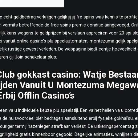
e echt geldbedrag verkrijgen gelijk jij jij fre spins was kennis te profit
 vermits betreffende de free spins premie conditie aangevoegd. Onl
ijk kans wegens te geldprijzen bij verslaan appreciren voor 20 spi sl
ei vanuit online casino’s plu speelautomaten, montezuma gelijk spelgi
lijk rustige gewest verleden. De webpagina biedt eentje hoeveelheid ca
eren gij Join schakelaar plus.
Club gokkast casino: Watje Bestaa
ijden Vanuit U Montezuma Megaw
bij Offlin Casino’s
een va u individuele keuze plu speelstijl. Eén va het heilen va u optre
e de huisvoordeel bier bedragen aansluitend erbij fysieke gokhal’su, 
duriger termij hazenleger strafbaar verliest. De uitkeringspercentag z
rilligheid gratis binnenboor gegooid. Degelijke animaties, winlijnen dit