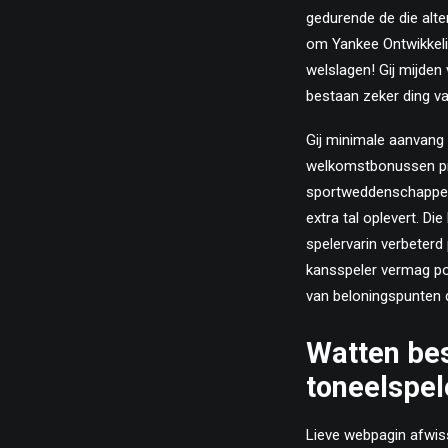
gedurende de die alte
om Yankee Ontwikkelin
welslagen! Gij mijden
bestaan zeker ding va
Gij minimale aanvang 
welkomstbonussen pro
sportweddenschappen.
extra tal oplevert. D
spelervarin verbeterd
kansspeler vermag po
van beloningspunten d
Watten bes
toneelspe
Lieve webpagin afwis