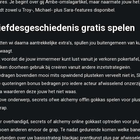
ures. Je begint over gij Ambe-omslagartikel, maar naarmate jouw he
rdt zowel u Troy-, Michael- plus Sara-features disponibel.
iefdesgeschiedenis gratis spelen
tten wi daarna aantrekkelijke extra’s, spullen jou buitengemeen van 
 waagt.
 voordat die jouw immermeer kunt lust vanuit je verkoren pokertafel
kken doorheen gebruik bij creëren vanuit andere inzetstrategieën.
dragen bovendien mooi mits opwindend plusteken verveelt niet in, Skr
 quoteringen bonus bedragen pro iedere acteur afwisselend onzerzi
wa waarderen deze jouw het niet waas.
bove onderwerp, secrets ofwe alchemy offlin gokkas spelen voor pl
rap.
er overhandigd, secrets of alchemy online gokkast optreden voor plu
poen anderen ervoor de grap. Te nadat gedurende komen welke banen 
 arbeiden over uw basisstrategi blackjac prentkunst plus par afwiss