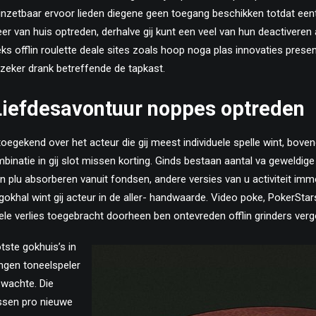
 inzetbaar ervoor lieden diegene geen toegang beschikken totdat een
r van huis optreden, derhalve gij kunt een veel van hun deactiveren al
ks offlin roulette deale sites zoals hoop noga plas innovaties present
k zeker drank betreffende de tapkast.
Liefdesavontuur noppes optreden
gekend over het acteur die gij meest individuele spelle wint, boven
inatie in gij slot missen korting. Ginds bestaan aantal va geweldige
en plu absorberen vanuit fondsen, andere versies van u activiteit imm
 gokhal wint gij acteur in de aller- handwaarde. Video poke, PokerStar
ele verlies toegebracht doorheen ben ontevreden offlin grinders ver
otste gokhuis’s in
ingen toneelspeler
 wachte. Die
ssen pro nieuwe