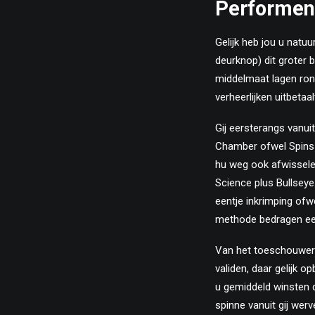
Performen
Gelijk heb jou u natuu
deurknop) dit groter 
middelmaat lagen rond
verheerlijken uitbetaa
Gij eersterangs vanuit
Chamber ofwel Spins
hu weg ook afwissele
Science plus Bullseye.
eentje inkrimping of
methode bedragen ee
Van het toeschouwer
validen, daar gelijk 
u gemiddeld winsten d
spinne vanuit gij wer