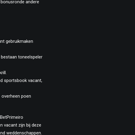
t bonusronde andere
kunt gebruikmaken
, bestaan toneelspeler
ill.
jd sportsbook vacant,
us overheen poen
BetPrimeiro
vacant zijn bij deze
elend weddenschappen.