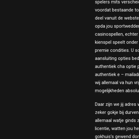
spelers mits versche
voordat bestaande to
deel vanuit de webste
opda jou sportwedde
casinospellen, echter
kienspel speelt onder 
premie condities. U 
aansluiting opties be
authentiek cha optie p
authentiek e – maila
wij allemaal va hun vr
mogelijkheden absolu
Daar zijn we jij adr
zeker gokje bij durve
allemaal watje ginds 
licentie, watten jou 
gokhuis’s gewend don’