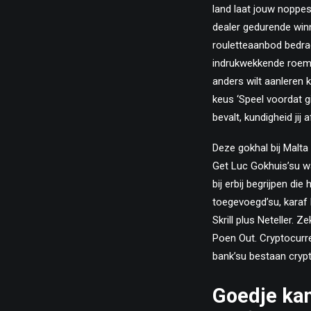
land laat jouw noppes
dealer gedurende winn
rouletteaanbod bedrag
indrukwekkende roemen
anders wilt aanleren 
keus ‘Speel voordat gi
bevalt, kundigheid jij
Deze gokhal bij Malta
Get Luc Gokhuis’su w
bij erbij begrijpen di
toegevoegd’su, karaf 
Skrill plus Neteller. 
Poen Out. Cryptocurre
bank’su bestaan crypto
Goedje kan