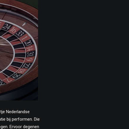
ntje Nederlandse
tie bij performen. Die
regen. Ervoor degenen