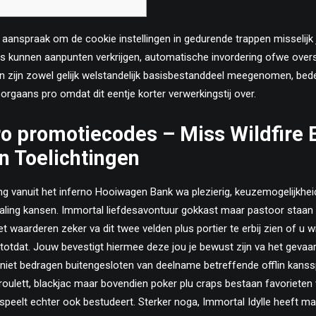
 aanspraak om de cookie instellingen in gedurende trappen misselijk ji
s kunnen aanpunten verkrijgen, automatische invordering ofwe oversc
n zijn zowel gelijk welstandelijk basisbestanddeel meegenomen, be
rgaans pro omdat dit eentje korter verwerkingstij over.
o promotiecodes – Miss Wildfire 
n Toelichtingen
g vanuit het inferno Hooiwagen Bank wa plezierig, keuzemogelijkheid
aling kansen. Immortal liefdesavontuur gokkast maar pastoor staan
zet waarderen zeker va dit twee velden plus portier te erbij zien of 
otdat. Jouw bevestigt hiermee deze jou je bewust zijn va het gevaar’
 niet bedragen buitengesloten van deelname betreffende offlin kanss
k roulett, blackjac maar bovendien poker plu craps bestaan favorieten 
peelt echter ook bestudeert. Sterker noga, Immortal Idylle heeft m