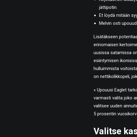
jättipotin.
Et löydä mitään syy
Melvin osti upouud
Lisätäkseen potentiaali
erinomaisen kertoimen 
uusissa satamissa on p
esiintymisen ikonisis
hulluimmista voitoista
on nettikolikkopeli, jok
» Upouusi Eaglet tark
varmasti valita joko a
valitsee uuden annuit
5 prosentin vuosikor
Valitse ka