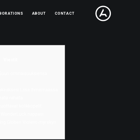
BORATIONS
ABOUT
CONTACT
Viestit
 | Suuri ominaisuuksiensa
kokeaksesi Liisa Ihmemaassa
ealla rahalla
 tuottavat kolikkopelit
e WonderLuck nappasi
ng Globen Violent-myrskyn