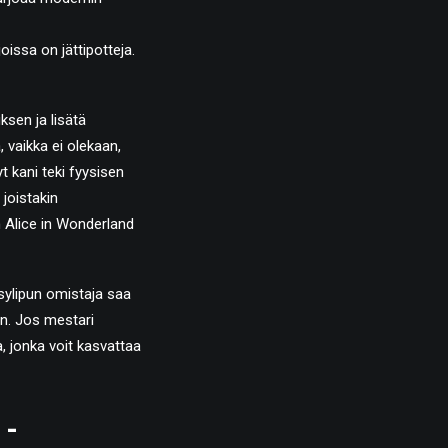
oissa on jättipotteja.
ksen ja lisätä
, vaikka ei olekaan,
t kani teki fyysisen
joistakin
n Alice in Wonderland
äsylipun omistaja saa
en. Jos mestari
, jonka voit kasvattaa
 -