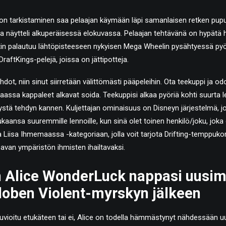
on tarkistaminen saa pelaajan käymään läpi samanlaisen retken pu
a näytteli alkuperäisessä elokuvassa. Pelaajan tehtävänä on hypät
itin palautuu lähtöpisteeseen nykyisen Mega Wheelin pysähtyessä pyö
 DraftKings-pelejä, joissa on jättipotteja.
hdot, niin sinut siirretään välittömästi pääpeleihin. Ota teekuppi ja o
assa kappaleet alkavat soida. Teekuppisi alkaa pyöriä kohti suurta le
dystä tehdyn kannen. Kuljettajan ominaisuus on Disneyn järjestelmä, jo
kaansa suuremmille lennoille, kun sinä olet toinen henkilö/joku, joka
Liisa Ihmemaassa -kategoriaan, jolla voit tarjota Drifting-temppukori
oavan ympäristön ihmisten ihailtavaksi.
 Alice WonderLuck nappasi uusi
loben Violent-myrskyn jälkeen
ikuvioitu etukäteen tai ei, Alice on todella hämmästynyt nähdessään uu