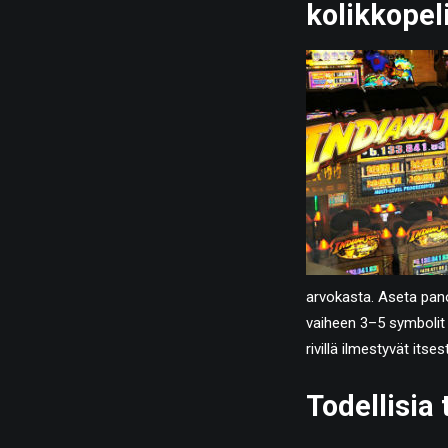
kolikkopeli
arvokasta. Aseta pano
vaiheen 3–5 symbolit ov
rivillä ilmestyvät itses
Todellisia 