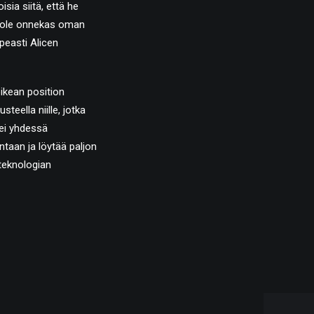
isia siitä, että he
än ole onnekas oman
peasti Alicen
oikean position
teella niille, jotka
 ei yhdessä
ntaan ja löytää paljon
uteknologian