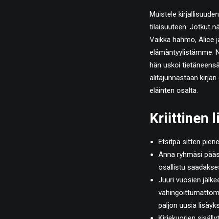
Muistele kirjallisuude
tilaisuuteen. Jotkut nä
Vaikka hahmo, Alice j
elämäntyylistämme. N
hän uskoi tietäneens
alitajunnastaan ​​kir
eläinten osalta.
Kriittinen 
Etsitpä sitten pien
Anna ryhmäsi pääst
osallistu saadaks
Juuri vuosien jälk
vahingoittumattoma
paljon uusia lisäyks
Kirjekuorien sisäll