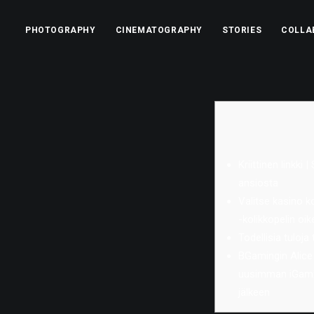
PHOTOGRAPHY
CINEMATOGRAPHY
STORIES
COLLA
Kriittinen linkki
ansiosta
Valitse kasino 
-kolikkopelin oik
Todellisia tuloja
BGamingin Alic
uusimman iGami
jälkeen