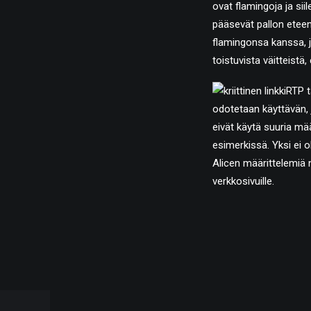
ovat flamingoja ja siil
pääsevät pallon eteen,
flamingonsa kanssa, jo
toistuvista väitteistä,
RTP t
odotetaan käyttävän, j
eivät käytä suuria mä
esimerkissä. Yksi ei o
Alicen määrittelemiä 
verkkosivuille.