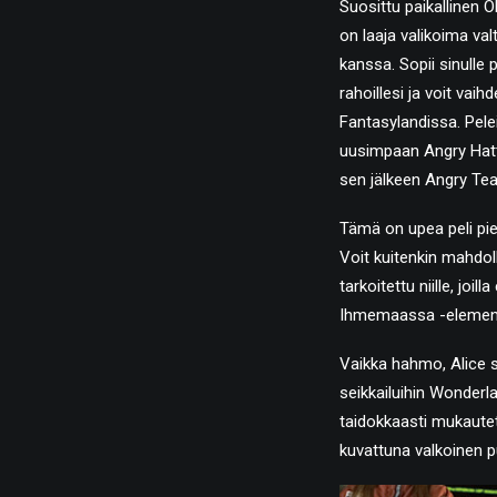
Suosittu paikallinen O
on laaja valikoima val
kanssa. Sopii sinulle
rahoillesi ja voit vaih
Fantasylandissa. Pele
uusimpaan Angry Hatt
sen jälkeen Angry Tea
Tämä on upea peli pien
Voit kuitenkin mahdolli
tarkoitettu niille, jo
Ihmemaassa -elementt
Vaikka hahmo, Alice s
seikkailuihin Wonderl
taidokkaasti mukaute
kuvattuna valkoinen pu