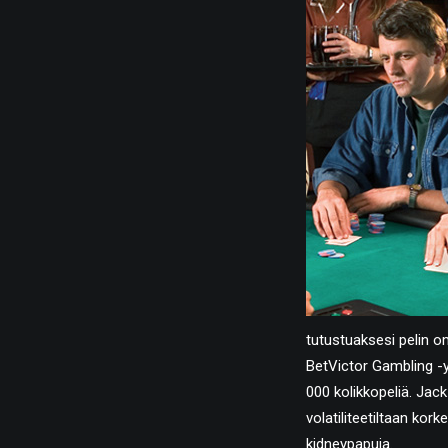
tutustuaksesi pelin om
BetVictor Gambling -yr
000 kolikkopeliä. Jack
volatiliteetiltaan kor
kidneypapuja.