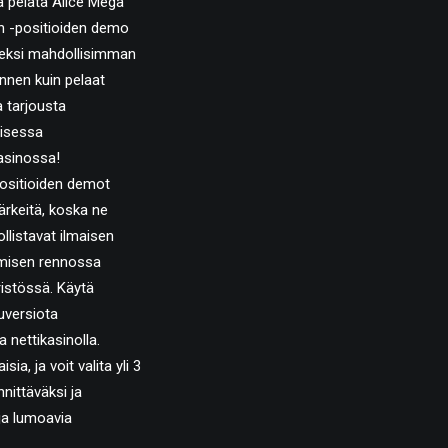
a pelata Alice Mega
h -positioiden demo
seksi mahdollisimman
nnen kuin pelaat
 tarjousta
lisessa
asinossa!
positioiden demot
ärkeitä, koska ne
llistavat ilmaisen
misen rennossa
istössä. Käytä
uversiota
 nettikasinolla.
a, ja voit valita yli 3
nittäväksi ja
 ja lumoavia