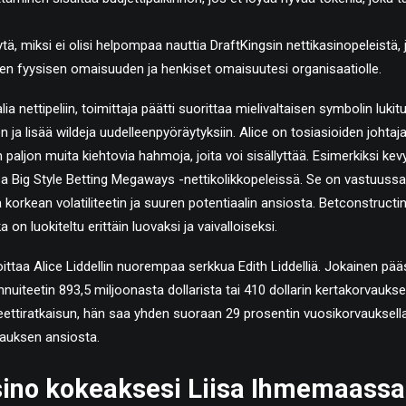
tä, miksi ei olisi helpompaa nauttia DraftKingsin nettikasinopeleistä, j
en fyysisen omaisuuden ja henkiset omaisuutesi organisaatiolle.
a nettipeliin, toimittaja päätti suorittaa mielivaltaisen symbolin lukitu
ja lisää wildeja uudelleenpyöräytyksiin. Alice on tosiasioiden johtaja
aljon muita kiehtovia hahmoja, joita voi sisällyttää. Esimerkiksi kevy
sa Big Style Betting Megaways -nettikolikkopeleissä. Se on vastuussa 
 korkean volatiliteetin ja suuren potentiaalin ansiosta. Betconstructi
a on luokiteltu erittäin luovaksi ja vaivalloiseksi.
oittaa Alice Liddellin nuorempaa serkkua Edith Liddelliä. Jokainen pä
nnuiteetin 893,5 miljoonasta dollarista tai 410 dollarin kertakorvauks
eettiratkaisun, hän saa yhden suoraan 29 prosentin vuosikorvauksella
vauksen ansiosta.
sino kokeaksesi Liisa Ihmemaassa