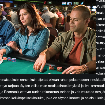
Muist
Wealt
ilmai
pian e
oikeaa
paikal
nettik
Netti
ovat t
mahdo
pelaa
ympär
kokeil
inaisuuksiin ennen kuin sijoitat oikean rahan pelaamiseen innokkaalla
itys tarjoaa täyden valikoiman nettikasinoelämyksiä ja live-ammattilaisi
 ja Beanstalk ottavat uuden rakastetun tarinan ja voit muuttaa sen jän
keimman kolikkopeliseikkailuksi, joka on täynnä lumottuja salaisuuksia