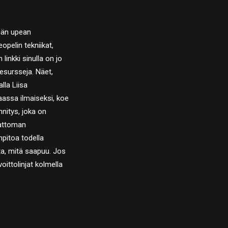
män upean
opelin tekniikat,
n linkki
sinulla on jo
resursseja. Näet,
lla Liisa
ssa ilmaiseksi, koe
nnitys, joka on
attoman
pitoa todella
ta, mitä saapuu. Jos
voittolinjat kolmella