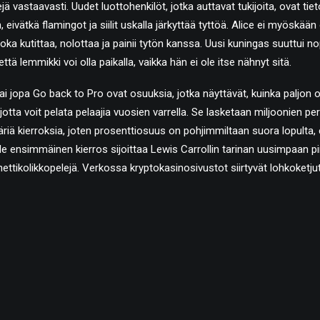
ejä vastaavasti. Uudet luottohenkilöt, jotka auttavat tukijoita, ovat tieto
 eivätkä flamingot ja siilit uskalla järkyttää tyttöä. Alice ei myöskä
ka kutittaa, nolottaa ja painii tytön kanssa. Uusi kuningas suuttui no
 että lemmikki voi olla paikalla, vaikka hän ei ole itse nähnyt sitä.
ai jopa Go back to Pro ovat osuuksia, jotka näyttävät, kuinka paljon 
otta voit pelata pelaajia vuosien varrella. Se lasketaan miljoonien perus
äriä kierroksia, joten prosenttiosuus on pohjimmiltaan suora lopulta,
le ensimmäinen kierros sijoittaa Lewis Carrollin tarinan uusimpaan pi
nettikolikkopelejä. Verkossa kryptokasinosivustot siirtyvät lohkoketj