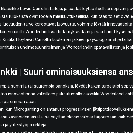
n klassikko Lewis Carrollin taitoja, ja saatat löytää itsellesi sopivan p
istä tuloksista ovat todella mielikuvituksellisia, kun taas toiset ovat er
a luovuuden tarve korostavat luovuutta, voimme löytää innovaatioita
ainen nauttii Wonderlandissa tietämyksestään ja saa hänet kyseena
ä.
Kriitikot löytävät Carrollin kuoleman jälkeen psykologisia vihjeitä 
jan omituisen unelmasuunnitelman ja Wonderlandin epätavallisten ja jos
linkki | Suuri ominaisuuksiensa an
empiä summia tai suurempia panoksia, löydät kaiken tarpeisiisi sopiva
ää innovaationsa valloilleen pukeutumalla suosikki Wonderland-säh
esi paremman asun.
een, kun Microgaming on antanut progressiivisen jättipottisovelluksen
na kasinoiden sisällä, se näyttää olevan valmis tarjoamaan vaihtoeht
iä ja yhteistyöprojekteja.
yttäminen sisältää budjettipalkinnon, jos et löydä hyvää tokenia, joka