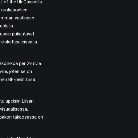
ll of the Uk Casinolla
ja ruokapöytien
aremman vastineen
uolella
 usein pukeutuvat
rokettipeleissä ja
kolikkoa per 29 riviä.
ville, joten se on
inen BF-pelin Liisa
u upeisiin Liisan
visuaalisessa,
ompakon takaosassa on