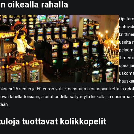
n oikealla rahalla
Opi tä
satuvide
kriittine
useita 
pelaama
Ihmemaa
upea jä
uskom
hauskan
ksesi 25 sentin ja 50 euron välille, napsauta aloituspainiketta ja odo
at lähellä toisiaan, aloitat uudella säilytetyllä kiekolla, ja uusimmat 
tään.
tuloja tuottavat kolikkopelit