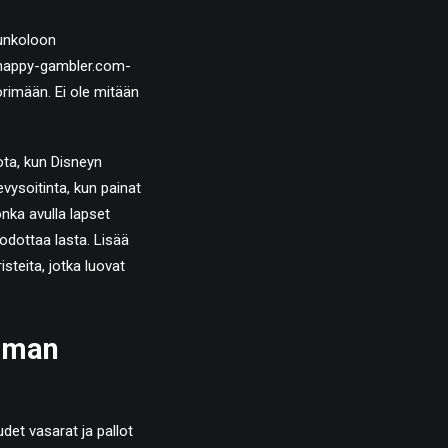
punkoloon
ä happy-gambler.com-
rimään. Ei ole mitään
dota, kun Disneyn
vysoitinta, kun painat
nka avulla lapset
 odottaa lasta. Lisää
steita, jotka luovat
mman
det vasarat ja pallot