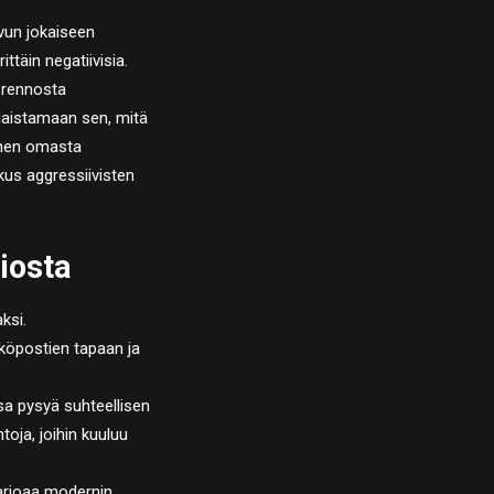
uvun jokaiseen
ittäin negatiivisia.
 rennosta
laistamaan sen, mitä
hänen omasta
kus aggressiivisten
siosta
ksi.
köpostien tapaan ja
sa pysyä suhteellisen
oja, joihin kuuluu
 tarjoaa modernin