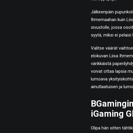
Jälkeenpäin pupunkol
Ihmemaahan kuin Liis
sivustolle, jossa oso
syytä, miksi ei pelaisi
Valitse väärät vaihtoe
elokuvan Liisa Ihmema
värikkäistä paperilyh
voivat ottaa lapsia mu
lumoava yksityiskohta 
ainutlaatuisen ja lum
BGamingin
iGaming G
Olipa hän sitten täht