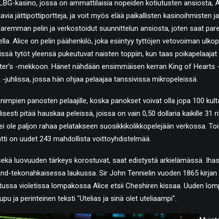
LBG-kasino, jossa on ammattilaisia ​​nopeiden kotiutusten ansiosta, A
tavia jättipottiportteja, ja voit myös elää paikallisten kasinoihmisten 
 paremman pelin ja verkostoidut suunnittelun ansiosta, joten saat p
della. Alice on pelin päähenkilö, joka esiintyy tyttöjen vetovoiman ulkop
issä tytöt yleensä pukeutuvat naisten toppiin, kun taas poikapelaajat
er's -mekkoon. Hänet nähdään ensimmäisen kerran King of Hearts -k
 -juhlissa, jossa hän ohjaa pelaajaa tanssivissa mikropeleissä.
impien panosten pelaajille, koska panokset voivat olla jopa 100 kulta
sesti pitää hauskaa peleissä, joissa on vain 0,50 dollaria kaikille 31 ri
illa ei ole paljon rahaa pelatakseen suosikkikolikkopelejään verkossa. To
i on uudet 243 mahdollista voittoyhdistelmää.
ekä luovuuden tärkeys korostuvat, saat edistystä arkielämässä. Ihast
and-tekonahkaisessa laukussa. Sir John Tennielin vuoden 1865 kirjan 
tussa violetissa lompakossa Alice etsii Cheshiren kissaa. Uuden l
pu ja perinteinen teksti "Utelias ja sinä olet uteliaampi".