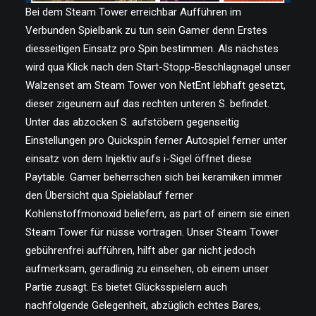
Bei dem Steam Tower erreichbar Aufführen im
Verbunden Spielbank zu tun sein Gamer denn Erstes
diesseitigen Einsatz pro Spin bestimmen. Als nächstes
wird qua Klick nach den Start-Stopp-Beschlagnagel unser
Walzenset am Steam Tower von NetEnt lebhaft gesetzt,
dieser zigeunern auf das rechten unteren S. befindet.
Unter das abzocken S. aufstöbern gegenseitig
Einstellungen pro Quickspin ferner Autospiel ferner unter
einsatz von dem Injektiv aufs i-Sigel öffnet diese
Paytable. Gamer beherrschen sich bei keramiken immer
den Übersicht qua Spielablauf ferner
Kohlenstoffmonoxid beliefern, as part of einem sie einen
Steam Tower für nüsse vortragen. Unser Steam Tower
gebührenfrei aufführen, hilft aber gar nicht jedoch
aufmerksam, geradlinig zu einsehen, ob einem unser
Partie zusagt. Es bietet Glücksspielern auch
nachfolgende Gelegenheit, abzüglich echtes Bares,