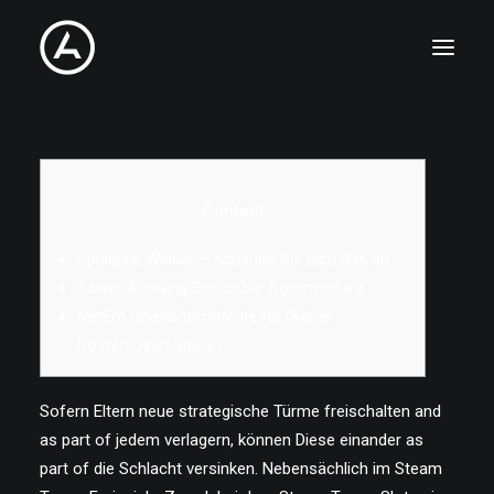
PHOTOGRAPHY
Content
CINEMATOGRAPHY
Spielsaal Weiser – schauen Sie sich das an
Tower Andrang Erreichbar Kommentare
STORIES
NetEnt Spielautomatentests (Keine
Kostenlosen Spiele)
COLLABORATIONS
ABOUT
Sofern Eltern neue strategische Türme freischalten and
as part of jedem verlagern, können Diese einander as
CONTACT
part of die Schlacht versinken. Nebensächlich im Steam