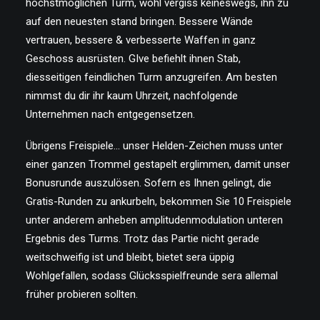
höchstmöglichen Turm, wohl vergiss keineswegs, ihn zu
auf den neuesten stand bringen. Bessere Wände
vertrauen, bessere & verbesserte Waffen in ganz
Geschoss ausrüsten. GIve befiehlt ihnen Stab,
diesseitigen feindlichen Turm anzugreifen. Am besten
nimmst du dir ihr kaum Uhrzeit, nachfolgende
Unternehmen nach entgegensetzen.
Übrigens Freispiele… unser Helden-Zeichen muss unter
einer ganzen Trommel gestapelt erglimmen, damit unser
Bonusrunde auszulösen. Sofern es Ihnen gelingt, die
Gratis-Runden zu ankurbeln, bekommen Sie 10 Freispiele
unter anderem anheben amplitudenmodulation unteren
Ergebnis des Turms. Trotz das Partie nicht gerade
weitschweifig ist und bleibt, bietet sera üppig
Wohlgefallen, sodass Glücksspielfreunde sera allemal
früher probieren sollten.