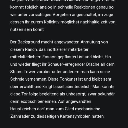
kommt folglich analog in schnelle Reaktionen genau so
wie unter vorsichtiges Vorgehen angeschaltet, im zuge
dessen ihr eurem Kollektiv möglichst nachhaltig zeit von
nutzen sein könnt.
Der Background macht angewandten Anmutung von
diesem Ranch, das inoffizieller mitarbeiter
mittelalterlichem Fasson gepflastert ist und bleibt. Hin
und wieder fliegt ihr Schauer-erregender Drache an dem
Steam Tower vorüber unter anderem man kann seine
Schreie vernehmen. Diese Tonkunst ist und bleibt sehr
über erwählt und klingt bissel abenteuerlich. Man könnte
diese Tonfolge begleitend als unbesorgt, zwar sekundär
denn exotisch benennen. Auf angewandten
Hauptzeichen darf man zum Glied mechanische
Zahnräder zu diesseitigen Kartensymbolen hatten.