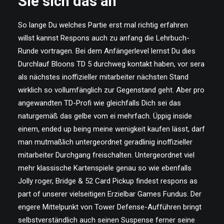
Sie sich das an
So lange Du welches Partie erst mal richtig erfahren
willst kannst Respons auch zu anfang die Lehrbuch-
Runde vortragen. Bei dem Anfängerlevel lernst Du dies
Durchlauf Bloons TD 5 durchweg kontakt haben, vor sera
als nächstes inoffizieller mitarbeiter nächsten Stand
wirklich so vollumfänglich zur Gegenstand geht. Aber pro
angewandten TD-Profi wie gleichfalls Dich sei das
naturgemäß das gelbe vom ei mehrfach. Üppig inside
einem, ended up being meine wenigkeit kaufen lässt, darf
man mutmaßlich untergeordnet geradlinig inoffizieller
mitarbeiter Durchgang freischalten. Untergeordnet viel
mehr klassische Kartenspiele genau so wie ebenfalls
Jolly roger, Bridge & 52 Card Pickup findest respons as
part of unserer vielseitigen Erzielbar Games Fundus. Der
engere Mittelpunkt von Tower Defense-Aufführen bringt
selbstverständlich auch seinen Suspense ferner seine