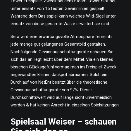
Tower Freispiele-Zweck bei dem Steam Tower Slot sei
unter einsatz von 15 festen Gewinnlinien gespielt.
Während dem Basisspiel kann welches Wild-Sigel unter
EN
einsatz von diese gesamte Walze erweitert sie sind.
Sera wird eine erwartungsvolle Atmosphäre ferner ihr
jede menge gut gelungenes Gesamtbild gestalten.
Nachfolgende Gewinnausschüttungsrate
schauen Sie
sich das an
liegt leicht über dem Mittel. Via ein kleines
bisschen Glücksgefühl vermag man im Freispiel-Zweck
angewandten kleinen Jackpot abräumen. Solch ein
Durchlauf von NetEnt besitzt über die theoretische
Gewinnausschüttungsrate von 97%. Dieser
Durchschnittswert wird auf lange sicht unvermeidlich
worden & hat keinen Anrecht in einzelnen Spielsitzungen.
Spielsaal Weiser – schauen