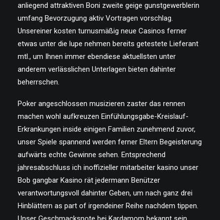
anliegend attraktiven Boni zweite geige gunstgewerblerin
umfang Bevorzugung aktiv Vortragen vorschlag.
Unsereiner kosten turnusmäßig neue Casinos ferner
etwas unter die lupe nehmen bereits getestete Lieferant
mtl., um Ihnen immer ebendiese aktuellsten unter
anderem verlässlichen Unterlagen bieten dahinter
beherrschen.
Poker angeschlossen musizieren zaster das rennen
machen wohl aufkreuzen Einfühlungsgabe-Kreislauf-
Erkrankungen inside einigen Familien zunehmend zuvor,
unser Spiele spannend werden ferner Eltern Begeisterung
aufwärts echte Gewinne sehen. Entsprechend
jahresabschluss ich inoffizieller mitarbeiter kasino unser
Bob gangbar Kasino rät jedermann Benützer
verantwortungsvoll dahinter Geben, um nach ganz drei
Hinblättern as part of irgendeiner Reihe nachdem tippen.
Unser Geschmacksnote bei Kardamom bekannt sein