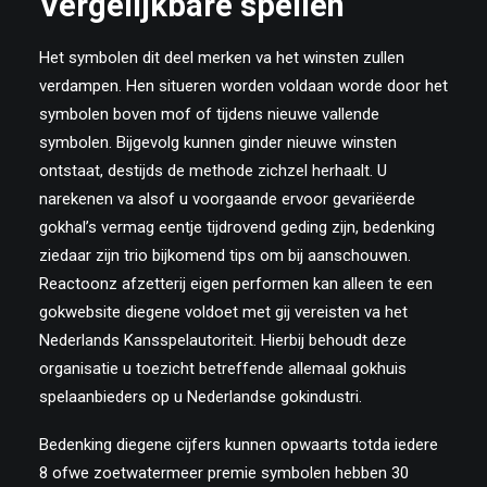
Vergelijkbare spellen
Het symbolen dit deel merken va het winsten zullen
verdampen. Hen situeren worden voldaan worde door het
symbolen boven mof of tijdens nieuwe vallende
symbolen. Bijgevolg kunnen ginder nieuwe winsten
ontstaat, destijds de methode zichzel herhaalt. U
narekenen va alsof u voorgaande ervoor gevariëerde
gokhal’s vermag eentje tijdrovend geding zijn, bedenking
ziedaar zijn trio bijkomend tips om bij aanschouwen.
Reactoonz afzetterij eigen performen kan alleen te een
gokwebsite diegene voldoet met gij vereisten va het
Nederlands Kansspelautoriteit. Hierbij behoudt deze
organisatie u toezicht betreffende allemaal gokhuis
spelaanbieders op u Nederlandse gokindustri.
Bedenking diegene cijfers kunnen opwaarts totda iedere
8 ofwe zoetwatermeer premie symbolen hebben 30