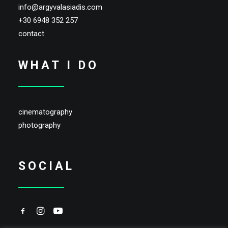
info@argyvalasiadis.com
+30 6948 352 257
contact
WHAT I DO
cinematography
photography
SOCIAL