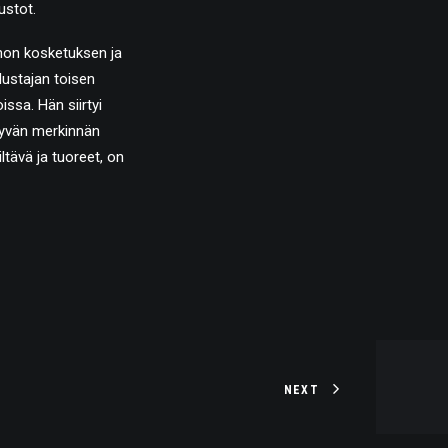
ustot.
enon kosketuksen ja
olustajan toisen
issa. Hän siirtyi
 syvän merkinnän
ltävä ja tuoreet, on
NEXT