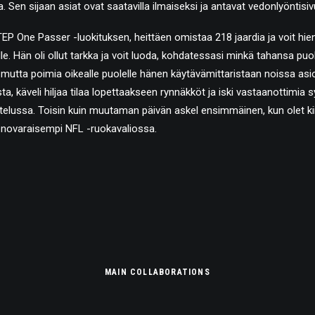
la. Sen sijaan asiat ovat saatavilla ilmaiseksi ja antavat vedonlyöntisiv
EP One Passer -luokituksen, heittäen omistaa 218 jaardia ja voit hi
elle. Hän oli ollut tarkka ja voit luoda, kohdatessasi minkä tahansa pu
mutta poimia oikealle puolelle hänen käytävämittaristaan ​​noissa asio
a, käveli hiljaa tilaa lopettaakseen rynnäkköt ja iski vastaanottimia
ttelussa. Toisin kuin muutaman päivän askel ensimmäinen, kun olet kii
hienovaraisempi NFL -ruokavaliossa.
MAIN COLLABORATIONS