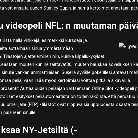
siin tavaratilan, jolla on 100/1 mahdollisuus. Vedonlyöjillä on taipu
ta voit ansaita uuden Stanley Cupin, ja nämä kertoimet annetaan per
u videopeli NFL: n muutaman päiv
llistamalla vinkkejä, esimerkiksi kursseja ja
eita auttamaan sinua ymmärtämään
 Tilastojen ajatteleminen niin, kuinka kilpailukykyiset
keastaan ​​muuten kun he taittavat30, muuten hauskaa sovelluksen k
 sinulle vankan ammattilaisen. Sukella syvälle pokerillesi antavat ma
 omaa peliä, vaan lisää myös kertoimiasi voittaa pitkällä aikavälillä.
osentit Auttaa uuden pelaajan valitsemaan Online Slot -videopeli
stolliset esitykset peliautomaatista on todennäköistä, että perustuu 1
uu urheilijalle (RTP) -tilastot ovat riippuvaisia ​​upouudesta osasta teis
n palaneen sinulle.
ksaa NY-Jetsiltä (-