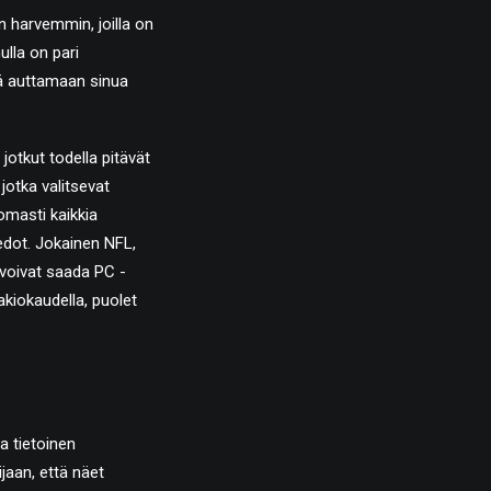
n harvemmin, joilla on
lla on pari
ää auttamaan sinua
a jotkut todella pitävät
 jotka valitsevat
omasti kaikkia
edot. Jokainen NFL,
 voivat saada PC -
akiokaudella, puolet
a tietoinen
jaan, että näet