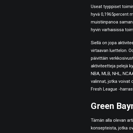
Useat tyyppiset toimi
hyvä 0,1965percent ma
muistiinpanoa saman a
hyvin varhaisissa toi
Siellä on jopa aktivitee
virtaavan luettelon. O
päivittäin verkkosivus
aktiviteetteja pelejä
NBA, MLB, NHL, NCAAF,
valinnat, jotka voiva
Fresh League -harrast
Green Bayn
Tämän alla olevan art
konsepteista, jotka o