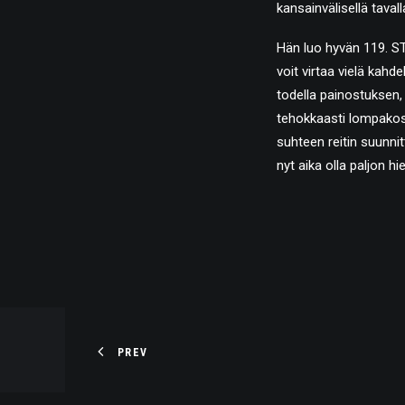
kansainvälisellä taval
Hän luo hyvän 119. ST
voit virtaa vielä kahd
todella painostuksen, 
tehokkaasti lompakost
suhteen reitin suunni
nyt aika olla paljon 
PREV