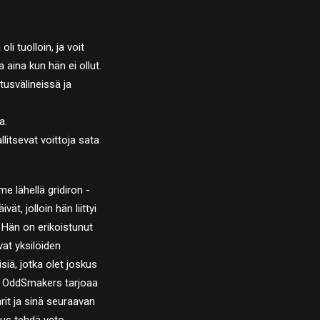
i tuolloin, ja voit
aina kun hän ei ollut.
usvälineissä ja
a.
litsevat voittoja sata
 lähellä gridiron -
t, jolloin hän liittyi
 Hän on erikoistunut
vat yksilöiden
iä, jotka olet joskus
a. OddSmakers tarjoaa
it ja sinä seuraavan