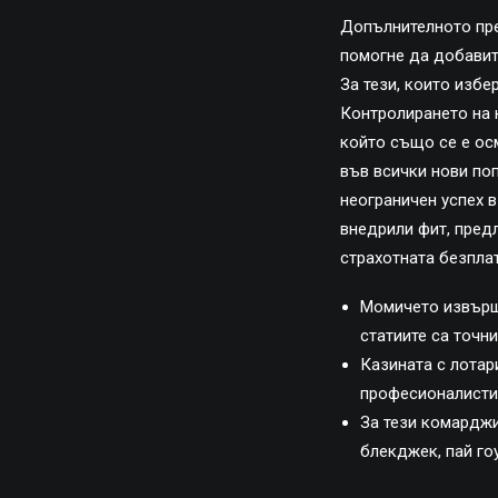
Допълнителното пред
помогне да добавите
За тези, които избе
Контролирането на н
който също се е осм
във всички нови поп
неограничен успех в
внедрили фит, предл
страхотната безплат
Момичето извършв
статиите са точн
Казината с лотар
професионалисти,
За тези комарджи
блекджек, пай гоу