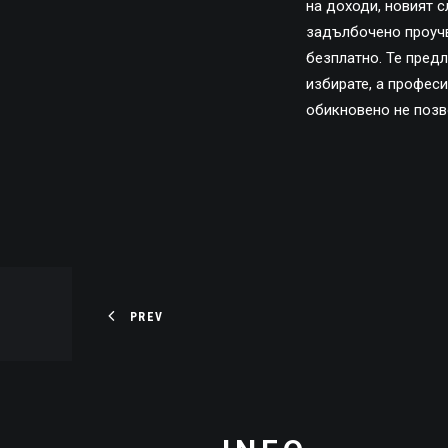
на доходи, новият с
задълбочено проучва
безплатно. Те предл
избирате, а професи
обикновено не позво
PREV