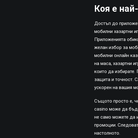
Коя е най
Достъп до приложен
мобилни хазартни иг
Приложенията обикн
желан избор за моб
мобилни онлайн каз
на маса, хазартни и
които да избирате. 
защита и точност. 
ускорен на вашия м
Същото просто е, че
casino може да бъд
не само можете да и
промоции. Следоват
настолното.