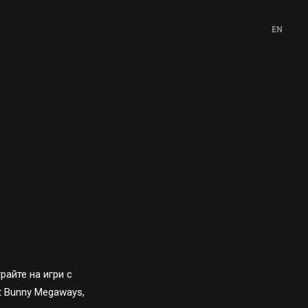
EN
райте на игри с
ht Bunny Megaways,