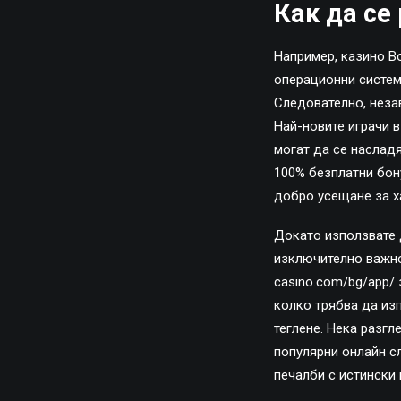
Как да се
Например, казино B
операционни систем
Следователно, незав
Най-новите играчи в
могат да се насладя
100% безплатни бону
добро усещане за ха
Докато използвате 
изключително важно
casino.com/bg/app/
колко трябва да изп
теглене. Нека разгл
популярни онлайн с
печалби с истински 