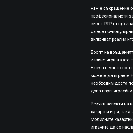
RTP е съкращение о
професионалисти за 
висок RTP също зна
са все по-популярни
включват реални иг
Броят на връщаният
казино игри и като 
Bluesh е много по-п
можете да играете H
необходим доста по
дава пари, играейки
Всички аспекти на 
хазартни игри, така
Мобилните хазартни
играчите да се нас