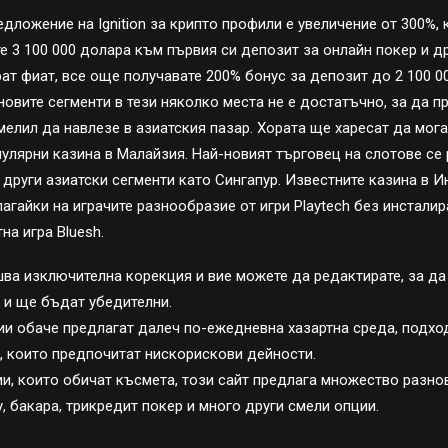
ложение на Ignition за крипто профили е увеличение от 300%, 
 3 100 000 долара към първия си депозит за онлайн покер и др
рат фиат, все още получавате 200% бонус за депозит до 2 100 0
овите сегменти в тези няколко места не е достатъчно, за да пр
елил да навлезе в азиатския пазар. Хората ще харесат да мога
улярни казина в Малайзия. Най-новият търговец на слотове се
 други азиатски сегменти като Сингапур. Известните казина в
агайки на играчите разнообразие от игри Playtech без инстали
на игра Bluesh.
а изключителна корекция и вие можете да редактирате, за да с
и и ще бъдат убедителни.
ии обаче предлагат далеч по-ежедневна хазартна среда, подх
 които предпочитат нискорискови дейности.
и, които обичат късмета, този сайт предлага множество разно
, бакара, трикредит покер и много други смели опции.