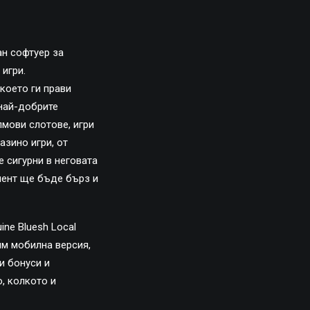
ан софтуер за
 игри.
което ги прави
 най-добрите
лмови слотове, игри
азино игри, от
е сигурни в неговата
мент ще бъде бърз и
ne Bluesh Local
им мобилна версия,
и бонуси и
, колкото и