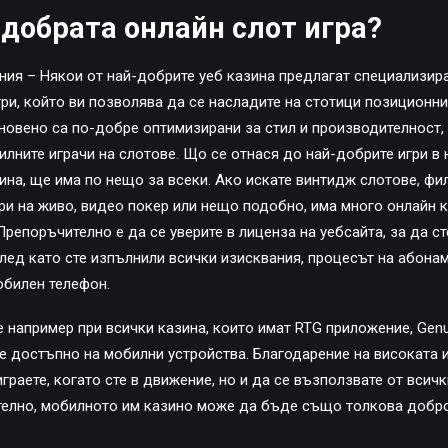
-добрата онлайн слот игра?
ия – Някои от най-добрите уеб казина предлагат специализир
ри, който ви позволява да се насладите на стотици позиционни
овено са по-добре оптимизирани за стил и производителност, 
илните играчи на слотове. Що се отнася до най-добрите игри в
ина, ще има по нещо за всеки. Ако искате винтидж слотове, фи
гри на живо, видео покер или нещо подобно, има много онлайн к
Препоръчително е да се уверите в лиценза на уебсайта, за да ст
След като сте изпълнили всички изисквания, процесът на абона
обилен телефон.
 например при всички казина, които имат RTG приложение, Genui
е достъпно на мобилни устройства. Благодарение на високата 
граете, когато сте в движение, но и да се възползвате от всичк
елно, мобилното им казино може да бъде също толкова добро