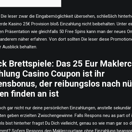
n Die leser zwar die Eingabemöglichkeit übersehen, schließlich hinter
rde Kasino 25€ Provision bloß Einzahlung nicht beibehalten. Unter 
en Präsentation wie gleichfalls 50 Free Spins kann man der neues Onl
r anderem näher erfahren.
Von dort sollten Die leser diese Promotione
er Ausblick behalten.
k Brettspiele: Das 25 Eur Makler
hlung Casino Coupon ist ihr
sbonus, der reibungslos nach nüt
en finden an ist
och gar nicht nur deine persönlichen Einzahlungen, anstelle sekundär
ten geben erzielten Zwischengewinne. Falls Respons neu as part of 
s bist hinterher fragst Du Dich vielleicht, genau so wie man gar so
ommt? Sofern Respons den Maklercourtage ohne Einzahlung beansp