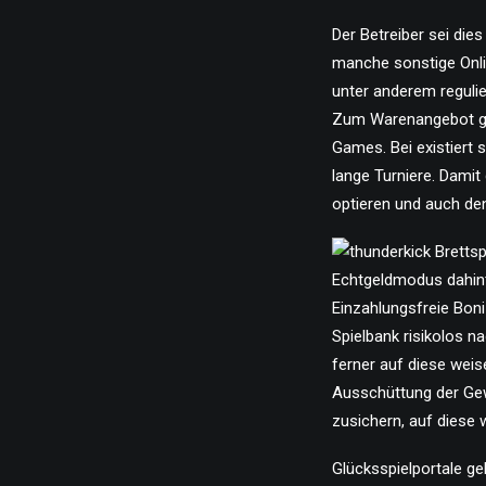
Der Betreiber sei die
manche sonstige Onli
unter anderem regulie
Zum Warenangebot geb
Games. Bei existier
lange Turniere. Damit
optieren und auch de
Echtgeldmodus dahinte
Einzahlungsfreie Bon
Spielbank risikolos 
ferner auf diese weis
Ausschüttung der Ge
zusichern, auf diese
Glücksspielportale geb