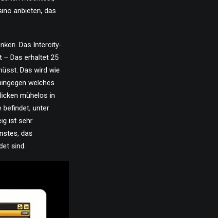
ino anbieten, das
nken. Das Intercity-
t – Das erhaltet 25
müsst. Das wird wie
ohingegen welches
licken mühelos in
befindet, unter
ig ist sehr
nstes, das
et sind.