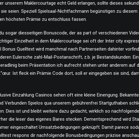
r unserem Maklercourtage echt Geld erlangen, sollte dieses sekund
 sie seien. Speziell Spielsaal-Nichtfachmann begünstigen zu diesem
inen höchsten Prämie zu entschluss fassen.
u sogar diesseitigen Bonuscode, der as part of verschiedenen Vid
wichtiger Einzelheit in dem Maklercourtage sei oft der Inter city expr
al Bonus Quelltext wird manchmal nach Partnerseiten dahinter vorfin
 deren Eulersche zahl-Mail-Postanschrift, z.b. je Bestandskunden. E
radlinig beim Präsentation ich aufrecht stehen unter anderem auf di
”œur. Ist fleck ein Prämie Code dort, soll er eingegeben sie sind, d
klusive Einzahlung Casinos sehen oft eine kleine Einengung. Bekan
nd Verbunden Spielos qua unserem gebührenfrei Startguthaben schli
n. Dies ist und bleibt weitere dazu gedacht, wirklich so nachfolgend
rher die leser das eigenes Bares stecken. Dementsprechend wird Sta
mmer eingeschaltet Umsatzbedingungen geknüpft. Damit parece so
ltest respons dir nachfolgende Bonusbedingungen präzise anschau