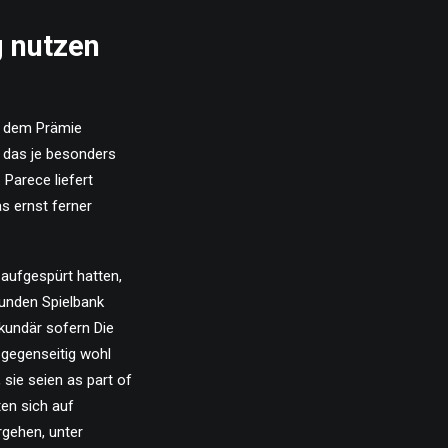
g nutzen
d dem Prämie
, das je besonders
 Parece liefert
as ernst ferner
 aufgespürt hatten,
bunden Spielbank
kundär sofern Die
n gegenseitig wohl
sie seien as part of
en sich auf
rgehen, unter