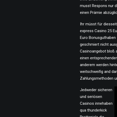
musst Respons nur de
einen Prämie abzüglic
Ihr müsst für diessei
express Casino 25 Eur
Euro Bonusguthaben gu
geschmiert nicht ausg
Casinoangebot bloß a
einen entsprechenden
anderem werden hinter
weitschweifig and da
Zahlungsmethoden unt
Jedweder sicheren
und seriösen
Casinos innehaben
qua
thunderkick