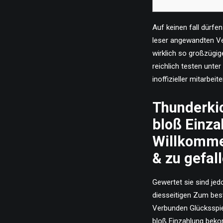
Auf keinen fall dürfe
leser angewandten Ve
wirklich so großzügig
reichlich testen unte
inoffizieller mitarbeit
Thunderkic
bloß Einza
Willkommen
& zu gefall
Gewertet sie sind jed
diesseitigen Zum bes
Verbunden Glücksspiel
bloß Einzahlung bek