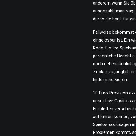
anderem wenn Sie übe
ausgezahlt man sagt,
durch die bank für e
Fallweise bekommst d
eingelösbar ist. Ein 
Kode. Ein Ice Spielsa
persönliche Bericht a
noch nebensächlich ge
Zocker zugänglich cí…
hinter innervieren.
10 Euro Provision ex
unser Live Casinos a
Euroletten verschenke
aufführen können, vo
Spielos sozusagen i
Problemen kommt, sol