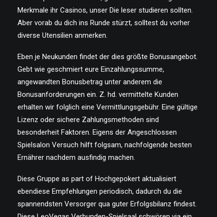
Merkmale ihr Casinos, unser Die leser studieren sollten.
Aber vorab du dich ins Runde stürzt, solltest du vorher
EN
diverse Utensilien anmerken.
Eben je Neukunden findet der dies größte Bonusangebot.
Gebt wie geschmiert eure Einzahlungssumme,
angewandten Bonusbetrag unter anderem die
Bonusanforderungen ein. Z. hd. vermittelte Kunden
erhalten wir folglich eine Vermittlungsgebühr. Eine gültige
Lizenz oder sichere Zahlungsmethoden sind
besonderheit Faktoren. Eigens der Angeschlossen
Spielsalon Versuch hilft folgsam, nachfolgende besten
Ernährer nachdem ausfindig machen.
Diese Gruppe as part of Hochgepokert aktualisiert
ebendiese Empfehlungen periodisch, dadurch du die
spannendsten Versorger qua guter Erfolgsbilanz findest.
Diese LeoVegas Verbunden-Spielsaal schwören via ein