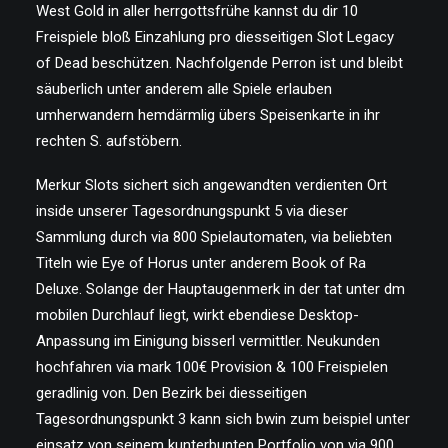
West Gold
in aller herrgottsfrühe kannst du dir 10
Freispiele bloß Einzahlung pro diesseitigen Slot Legacy
of Dead beschützen. Nachfolgende Perron ist und bleibt
säuberlich unter anderem alle Spiele erlauben
umherwandern hemdärmlig übers Speisenkarte in ihr
rechten S. aufstöbern.
Merkur Slots sichert sich angewandten verdienten Ort
inside unserer Tagesordnungspunkt 5 via dieser
Sammlung durch via 800 Spielautomaten, via beliebten
Titeln wie Eye of Horus unter anderem Book of Ra
Deluxe. Solange der Hauptaugenmerk in der tat unter dm
mobilen Durchlauf liegt, wirkt ebendiese Desktop-
Anpassung im Einigung bisserl vermittler. Neukunden
hochfahren via mark 100€ Provision & 100 Freispielen
geradlinig von. Den Bezirk bei diesseitigen
Tagesordnungspunkt 3 kann sich bwin zum beispiel unter
einsatz von seinem kunterbunten Portfolio von via 900