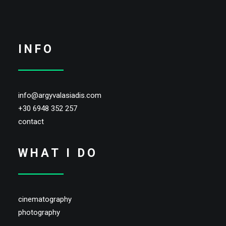
INFO
info@argyvalasiadis.com
+30 6948 352 257
contact
WHAT I DO
cinematography
photography