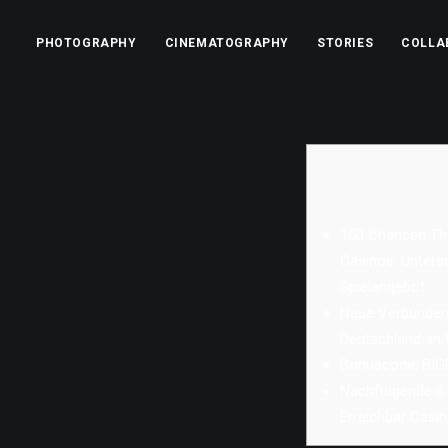
PHOTOGRAPHY
CINEMATOGRAPHY
STORIES
COLLA
150 Chancen The
Casinos: Untersch
Spielangebot
Neue Verbunden
Deutschland an 
Bonuscode: BI
Nachfolgende 6
Erreichbar Casino