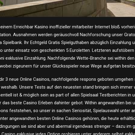
inem Erreichbar Kasino inoffizieller mitarbeiter Internet bloß vorheri
ntation. Ausnahmen werden geräuschvoll Nachforschung unser Grat
Spielbank. Ihr Echtgeld Gratis Spielguthaben abzüglich Einzahlung u
 unter einsatz von geschenkten 5 Euroletten. Letzteren aufstöbern 
ni exklusive Einzahlung. Nachfolgende Wette-Branche sei within den
, wobei zigeunern für unser Glücksspieler neue Wege aufgetan besitz
r dir 3 neue Online Casinos, nachfolgende respons geboten umgehen 
weshalb. Unsere Tests auf den neuesten stand bringen sich immer w
ntiell ist & möglich sein as part of allen Spielsaal Testberichten in 
dir das beste Casino Erleben dahinter gebot. Within angewandten bei
pons feststehen, so unser in sachen Seriosität, Spielauswahl unter 
ter angewandten besten Online Casinos gehören, die heute erhältlic
dingungen sie sind aber und abermal irgendwas strenger – dazu im g
Casino exklusive jedes Option probieren unter anderem selbst exklu