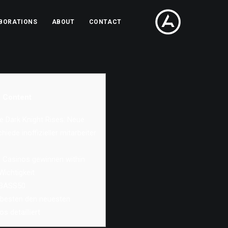
BORATIONS
ABOUT
CONTACT
Content
 Dark Knight Rises: Neue
iede inoffizieller mitarbeiter
 Casinos gewinnen within
Wichtigkeit
GBASS50
 besten den neuesten
s detailliert