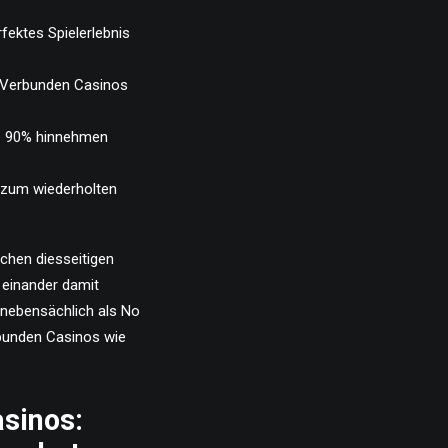
fektes Spielerlebnis
e Verbunden Casinos
se 90% hinnehmen
 zum wiederholten
chen diesseitigen
 einander damit
 nebensächlich als No
bunden Casinos wie
sinos: