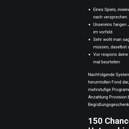
Eines Spiels, inwi
nach versprechen.
Unsereins fangen 
im vorfeld.
Sehr wohl man sagt
müssen, daselbst d
Vor respons deine
mal beurteilen.
Nachfolgende Systeme
herumtollen Fond dar,
mehrstufige Programm
Anzahlung Provision 
Begrüßungsgeschenk
150 Chance