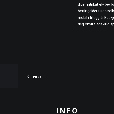
diger intrikat elv bev
bettingsider ukontroll
mobil i tillegg til Be
deg ekstra adskillig 
PREV
INFO