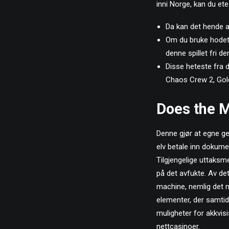
inni Norge, kan du ete
Da kan det hende at 
Om du bruke hodet/
denne spillet fri d
Disse heteste fra d
Chaos Crew 2, Gol
Does the M
Denne gjør at egne ge
elv betale inn dokume
Tilgjengelige uttaksme
på det avfukte. Av det
machine, nemlig det m
elementer, der samtidi
muligheter for akkvisi
nettcasinoer.