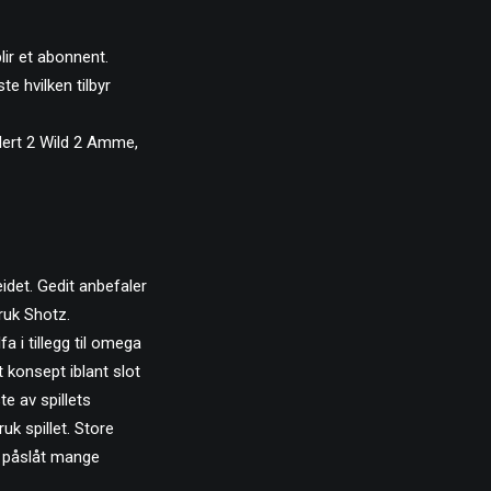
blir et abonnent.
e hvilken tilbyr
udert 2 Wild 2 Amme,
idet. Gedit anbefaler
ruk Shotz.
a i tillegg til omega
t konsept iblant slot
e av spillets
uk spillet. Store
ed påslåt mange