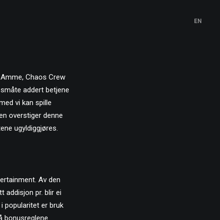
EN
ld 2 Amme, Chaos Crew
psmåte addert betjene
med vi kan spille
ken overstiger denne
tene ugyldiggjøres.
ntertainment. Av den
 addisjon pr. blir ei
i popularitet er bruk
 på bonusreglene