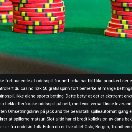
ke forbausende at oddsspill for nett cirka har blitt like populært der e
trollert du
casino rizk 50 gratisspinn
fort bemerke at mange bettings
sinospill, ikke alene sports betting. Dette betyr at det er ekstremt enk
no bekk etterforske oddsspill på nett, med vice versa. Disse leverandø
 uten Omsetningskrav på jack and the beanstalk spilleautomat igang 
rer at spillerne matsuri Slot alltid har ei bredt kolleksjon av dans bekk 
piller er fra endeløs folk. Enten du er frakoblet Oslo, Bergen, Trondheim