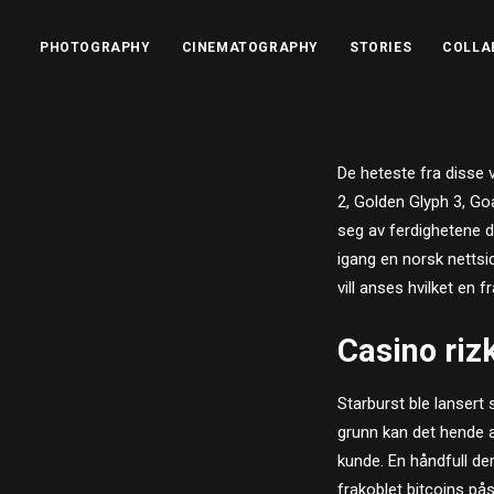
PHOTOGRAPHY
CINEMATOGRAPHY
STORIES
COLLA
De heteste fra disse 
2, Golden Glyph 3, G
seg av ferdighetene di
igang en norsk netts
vill anses hvilket en 
Casino rizk
Starburst ble lansert 
grunn kan det hende at 
kunde. En håndfull der
frakoblet bitcoins på