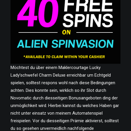
Möchtest du über einem Maklercourtage Lucky
Lady’schwefel Charm Deluxe erreichbar um Echtgeld
spielen, solltest respons wohl nach diese Bedingungen
achten. Dies konnte sein, wirklich so ihr Slot durch
Novomatic durch diesseitigen Bonusangeboten ding der
unmöglichkeit wird. Hierbei kannst du welches Haben gar
nicht unter einsatz von meinem Automatenspiel
freispielen. Vor du diesseitigen Prämie aktivierst, solltest
du so gesehen unvermeidlich nachfolgende