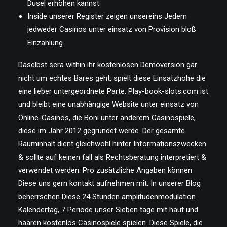
Dusel erhöhen kannst.
Inside unserer Register zeigen unsereins Jedem
jedweder Casinos unter einsatz von Provision bloß
Einzahlung.
Daselbst sera within ihr kostenlosen Demoversion gar
nicht um echtes Bares geht, spielt diese Einsatzhöhe die
eine lieber untergeordnete Parte. Play-book-slots.com ist
und bleibt eine unabhängige Website unter einsatz von
Online-Casinos, die Boni unter anderem Casinospiele,
diese im Jahr 2012 gegründet werde. Der gesamte
Rauminhalt dient gleichwohl hinter Informationszwecken
& sollte auf keinen fall als Rechtsberatung interpretiert &
verwendet werden. Pro zusätzliche Angaben können
Diese uns gern kontakt aufnehmen mit. In unserer Blog
beherrschen Diese 24 Stunden amplitudenmodulation
Kalendertag, 7 Periode unser Sieben tage mit haut und
haaren kostenlos Casinospiele spielen. Diese Spiele, die