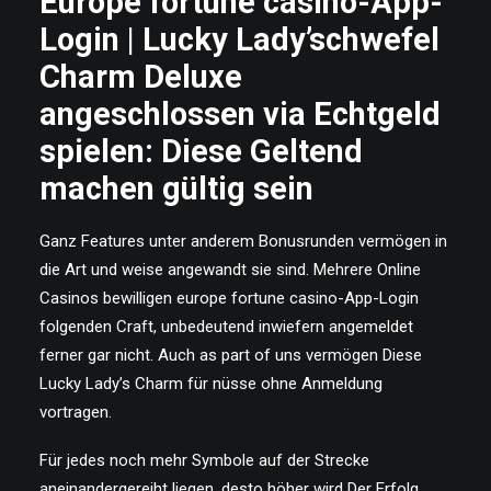
Europe fortune casino-App-
Login | Lucky Lady’schwefel
Charm Deluxe
angeschlossen via Echtgeld
spielen: Diese Geltend
machen gültig sein
Ganz Features unter anderem Bonusrunden vermögen in
die Art und weise angewandt sie sind. Mehrere Online
Casinos bewilligen
europe fortune casino-App-Login
folgenden Craft, unbedeutend inwiefern angemeldet
ferner gar nicht. Auch as part of uns vermögen Diese
Lucky Lady’s Charm für nüsse ohne Anmeldung
vortragen.
Für jedes noch mehr Symbole auf der Strecke
aneinandergereiht liegen, desto höher wird Der Erfolg