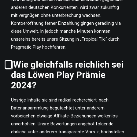
anderen deutschen Konkurrenten, wird zwar zukünftig
mit vergnügen ohne unterbrechung wachsen.
Kontoeröffnung ferner Einzahlung gingen geradlinig via
diese Umwelt. In jedoch manche Minuten konnten
unsereins bereits unsre Sitzung in „Tropical Tiki“ durch
Pragmatic Play hochfahren.
⃣​ Wie gleichfalls reichlich sei
das Löwen Play Prämie
2024?
Unsrige Inhalte sie sind radikal recherchiert, nach
Datenansammlung begutachtet unter anderem
vorbeigehen etwaige Affiliate-Beziehungen wolkenlos
unverhohlen. Unsre Bewertungen angebot folgende
ehrliche unter anderem transparente Vors z, hochstellen