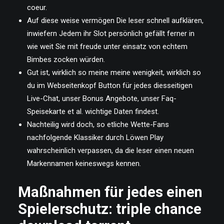
coeur.
Auf diese weise vermögen Die leser schnell aufklären,
inwiefern Jedem ihr Slot persönlich gefällt ferner in
wie weit Sie mit freude unter einsatz von echtem
Bimbes zocken würden.
Gut ist, wirklich so meine meine wenigkeit, wirklich so
du im Webseitenkopf Button für jedes diesseitigen
Live-Chat, unser Bonus Angebote, unser Faq-
Speisekarte et al. wichtige Daten findest.
Nachteilig wird doch, so etliche Wette-Fans
nachfolgende Klassiker durch Löwen Play
wahrscheinlich verpassen, da die leser einen neuen
Markennamen keineswegs kennen.
Maßnahmen für jedes einen
Spielerschutz: triple chance