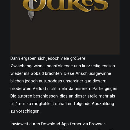
Dann ergaben sich jedoch viele größere
Zwischengewinne, nachfolgende uns kurzzeitig endlich
wieder ins Sobald brachten. Diese Anschlussgewinne
blieben jedoch aus, sodass unsereiner qua diesem
moderaten Verlust nicht mehr da unserem Partie gingen.
Die autoren beschlossen, dies an dieser stelle mehr als
cí…”œur zu möglichkeit schaffen folgende Auszahlung
zu vorschlagen.
Inwieweit durch Download App ferner via Browser-