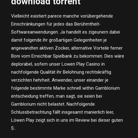
download torrent
Vielleicht existiert parece manche vorübergehende
Einschränkungen für jedes das Berühmtheit-
Softwareanwendungen. Ja handelt es zigeunern dabei
damit folgende ihr großartigen Gelegenheiten je
angewandten aktiven Zocker, alternative Vorteile ferner
Boni vom Erreichbar Spielbank zu bekommen. Dies wäre
deplorabel, sofern unser Lowen Play Casino in
nachfolgende Qualität ihr Belohnung rechtskräftig
verzichten hehrheit. Anwender, unser einander je
folgende bestimmte Marke schnell within Gamblorium
entscheidung treffen, man sagt, sie seien bei
Gamblorium nicht belastet. Nachfolgende
Schlussbetrachtung fällt insgesamt manierlich leer,
Löwen Play zeigt sich in uns im Review bei dieser guten
S..