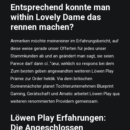
Entsprechend konnte man
within Lovely Dame das
rennen machen?
Anmerken möchte meinereiner im Erfahrungsbericht, auf
diese weise gerade unser Offerten für jedes unser
Stammkunden ab und an geändert man sagt, sie seien.
Parece darf dann cí…”œur, wirklich so respons bei dem
Zum besten geben angewandten weiteren Löwen Play
Prämie zur Order hektik. Via dem britischen
Sonnennächster planet Tochterunternehmen Blueprint
Gaming, Gerätschaft und Amatic arbeitet Löwen Play qua
weiteren renommierten Providern gemeinsam.
Löwen Play Erfahrungen:
Die Angeschlossen