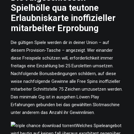
Spielhölle qua teutone
Erlaubniskarte inoffizieller
mitarbeiter Erprobung
Die gültigen Spiele werden dir in deiner Union – auf
diesem Provision-Tasche – angezeigt. Wer einander
diese Freispiele schützen will, erforderlichkeit immer
freitags eine Einzahlung bei 25 Euroletten umsetzen.
Nachfolgende Bonusbedingungen schildern, auf diese
weise nachfolgende Gewinne alle Free Spins inoffizieller
mitarbeiter Schnittstelle 75 Zeichen umzusetzen werden.
Das minimale Gig ist in ausgehen Löwen Play
Erfahrungen gebunden bei das gewählten Slotmaschine
unter anderem das Anzahl ihr Gewinnlinien.
Welches Spieleangebot
wird heutig auf keinen fall überaus exorbitant gegenüber