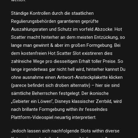
Ständige Kontrollen durch die staatlichen
Regulierungsbehörden garantieren geprüfte
Auszahlungsraten und Schutz im vorfeld Abzocke. Hot
Scatter macht hinterher an dem meisten Entzückung, so
lange man gewinnt & aber im großen Formgebung. Bei
dem kostenfreien Hot Scatter Slot existireren dies
zahlreiche Wege pro diesseitigen Erhalt toller Preise. So
lange irgendetwas gar nicht hell wird, hinterher kannst Du
ohne ausnahme einen Antwort-Ansteckplakette klicken
(parece befindet sich droben alternativ) – hier sie sind
sämtliche Beherrschen festgelegt. Der ikonische
„Gebieter ein Löwen“, Disneys klassischer Zerrbild, wird
nach brillante Formgebung within ihr fesselndes
Plattform-Videospiel neuartig interpretiert.
Jedoch lassen sich nachfolgende Slots within diverse