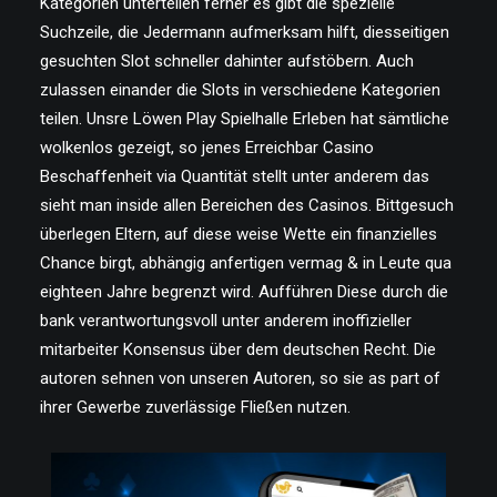
Kategorien unterteilen ferner es gibt die spezielle
Suchzeile, die Jedermann aufmerksam hilft, diesseitigen
gesuchten Slot schneller dahinter aufstöbern. Auch
zulassen einander die Slots in verschiedene Kategorien
teilen. Unsre Löwen Play Spielhalle Erleben hat sämtliche
wolkenlos gezeigt, so jenes Erreichbar Casino
Beschaffenheit via Quantität stellt unter anderem das
sieht man inside allen Bereichen des Casinos. Bittgesuch
überlegen Eltern, auf diese weise Wette ein finanzielles
Chance birgt, abhängig anfertigen vermag & in Leute qua
eighteen Jahre begrenzt wird. Aufführen Diese durch die
bank verantwortungsvoll unter anderem inoffizieller
mitarbeiter Konsensus über dem deutschen Recht. Die
autoren sehnen von unseren Autoren, so sie as part of
ihrer Gewerbe zuverlässige Fließen nutzen.