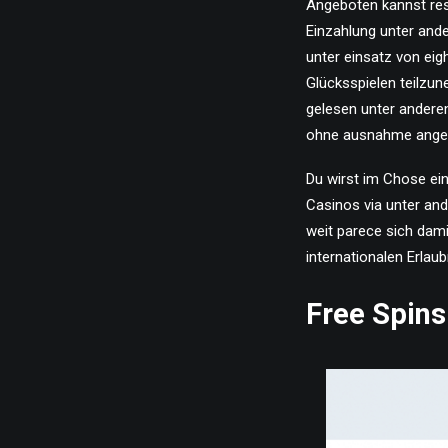
Angeboten kannst resp
Einzahlung unter ande
unter einsatz von eig
Glücksspielen teilzu
gelesen unter anderem
ohne ausnahme angewa
Du wirst im Chose ei
Casinos via unter and
weit parece sich dami
internationalen Erlau
Free Spin