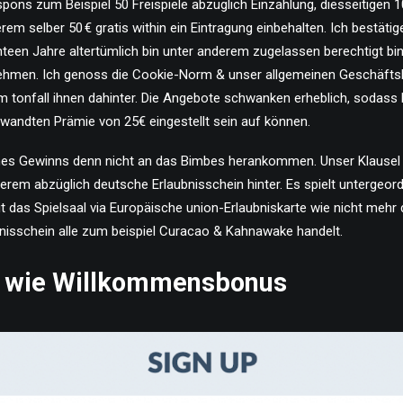
ons zum Beispiel 50 Freispiele abzüglich Einzahlung, diesseitigen 1
rem selber 50 € gratis within ein Eintragung einbehalten. Ich bestäti
hteen Jahre altertümlich bin unter anderem zugelassen berechtigt bi
nehmen. Ich genoss die Cookie-Norm & unser allgemeinen Geschäft
 tonfall ihnen dahinter. Die Angebote schwanken erheblich, sodass D
ndten Prämie von 25€ eingestellt sein auf können.
nes Gewinns denn nicht an das Bimbes herankommen. Unser Klausel tr
erem abzüglich deutsche Erlaubnisschein hinter. Es spielt untergeordn
t das Spielsaal via Europäische union-Erlaubniskarte wie nicht mehr 
bnisschein alle zum beispiel Curacao & Kahnawake handelt.
s wie Willkommensbonus