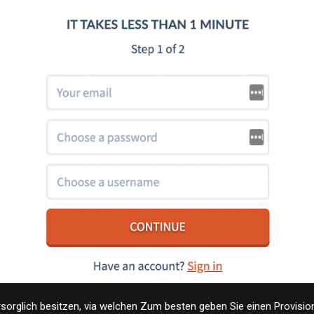
sorglich besitzen, via welchen Zum besten geben Sie einen Provisio