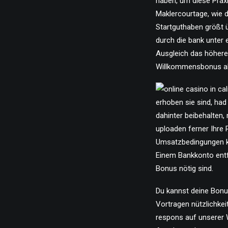
haben, um diese Prax
Maklercourtage, wie 
Startguthaben größt ü
durch die bank unter
Ausgleich das höhere
Willkommensbonus abz
erhoben sie sind, ha
dahinter beibehalten,
uploaden ferner Ihre
Umsatzbedingungen ke
Einem Bankkonto entf
Bonus nötig sind.
Du kannst deine Bonus
Vortragen nützlichkei
respons auf unserer 