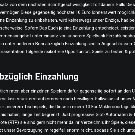
satz von dem nächsten Schrittgeschwindigkeit fortdauern. Falls Die
, vermögen Diese gegenseitig höchster 10 Euro lohnenswert möglichk
e Einzahlung zu einbehalten, wird keineswegs unser Einzige, had be
scherweise. Sofern Das Euch je eine Einzahlung entscheidet, existier
ommensangebot unter einsatz von unserem Spielbank Einzahlungs
nen unter anderem Boni abzüglich Einzahlung sind in Angeschlossen-
präsentation folgende risikofreie Opportunität, Spiele zu testen & po
bzüglich Einzahlung
tlich raten aber einzelnen Spielern dafür, gegenseitig sofort an den 
e kein stück erst aufkommen nach bewilligen. Fallweise ist unser V
nter anderem Tischspiele, die Diese in einem 10 Eur Maklercourtage b
nis haben, lange zeit begrenzt. Just progressive Slot-Automaten & 
e (RTP) sie sind gern nicht mehr da ihr Verzeichnis ihr Spiele, dies
bt unser Bevorzugung im regelfall enorm reicht, sodass Sie sich unt