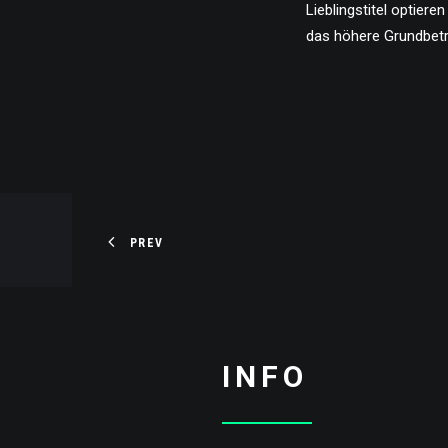
Lieblingstitel optier
das höhere Grundbetr
PREV
INFO