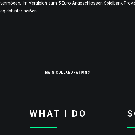
en vermögen. Im Vergleich zum 5 Euro Angeschlossen Spielbank Provis
ag dahinter heißen.
MAIN COLLABORATIONS
WHAT I DO
S