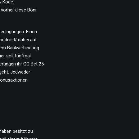
ß Kode.
 vorher diese Boni
edingungen. Einen
android/
dabei auf
erem Bankverbindung
ner soll fünfmal
erungen ihr GG Bet 25
 geht. Jedweder
 Bonusaktionen
haben besitzt zu