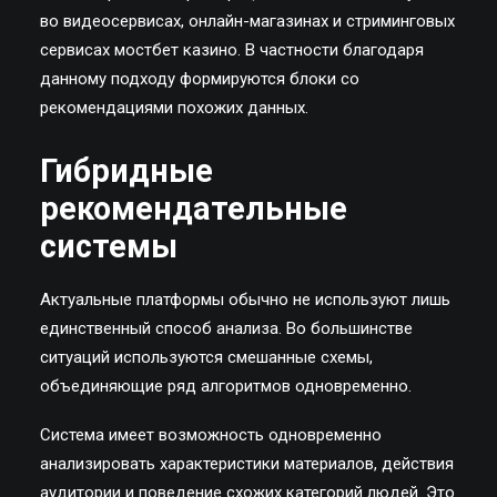
во видеосервисах, онлайн-магазинах и стриминговых
сервисах мостбет казино. В частности благодаря
данному подходу формируются блоки со
рекомендациями похожих данных.
Гибридные
рекомендательные
системы
Актуальные платформы обычно не используют лишь
единственный способ анализа. Во большинстве
ситуаций используются смешанные схемы,
объединяющие ряд алгоритмов одновременно.
Система имеет возможность одновременно
анализировать характеристики материалов, действия
аудитории и поведение схожих категорий людей. Это