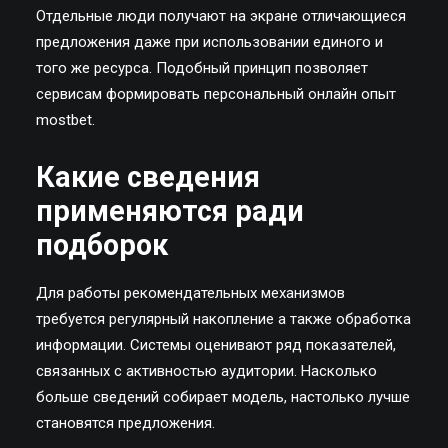
Отдельные люди получают на экране отличающиеся
предложения даже при использовании единого и
того же ресурса. Подобный принцип позволяет
сервисам формировать персональный онлайн опыт
mostbet.
Какие сведения
применяются ради
подборок
Для работы рекомендательных механизмов
требуется регулярный накопление а также обработка
информации. Системы оценивают ряд показателей,
связанных с активностью аудитории. Насколько
больше сведений собирает модель, настолько лучше
становятся предложения.