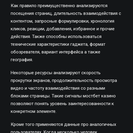
Как правило преимущественно анализируются
посещения страниц, длительность взаимодействия с
контентом, запросные формулировки, хронология
кликов, реакции, добавления, избранное и прочие
действия. Также способны использоваться
технические характеристики гаджета, формат
обозревателя, вариант интерфейса а также
география.
Некоторые ресурсы анализируют скорость
прокрутки экранов, продолжительность просмотра
видео и частоту взаимодействия со разными
блоками страницы. Такие сигналы мостбет казино
позволяют понять уровень заинтересованности к
конкретном элементе.
Кроме того применяются данные про аналогичных
пользователях. Когда несколько человек