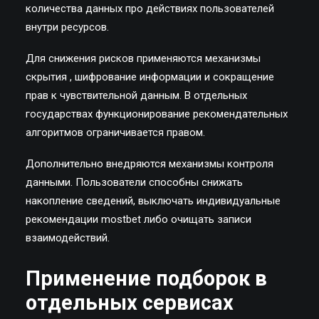
количества данных про действиях пользователей
внутри ресурсов.
Для снижения рисков применяются механизмы
скрытия , шифрование информации и сокращение
прав к чувствительной данным. В отдельных
государствах функционирование рекомендательных
алгоритмов ограничивается правом.
Дополнительно внедряются механизмы контроля
данными. Пользователи способны снижать
накопление сведений, выключать индивидуальные
рекомендации mostbet либо очищать записи
взаимодействий.
Применение подборок в
отдельных сервисах