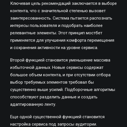
Ключевая цель рекомендаций заключается в выборе
контента, что с значительной степенью вызовет
заинтересованность. Система пытается распознать
интересы пользователя и подобрать наиболее
релевантные элементы. Этот принцип мостбет
применяется для улучшения комфорта перемещения
и сохранения активности на уровне сервиса.
Второй функцией становится уменьшение массива
избыточной данных. Новые сервисы содержат
большое объем контента, и при отсутствии отбора
выбор требуемых элементов требовал бы
существенно выше усилий. Подборочные алгоритмы
способствуют разделить данные и создать
адаптированную ленту.
Еще одной существенной функцией становится
настройка сервиса под запросы аудитории.