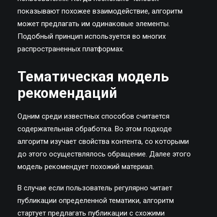
показывают похожее взаимодействие, алгоритм
может предлагать им одинаковые элементы.
Подобный принцип используется во многих
распространенных платформах.
Тематическая модель
рекомендаций
Одним среди известных способов считается
содержательная обработка. Во этом подходе
алгоритм изучает свойства контента, со которыми
до этого осуществлялось обращение. Далее этого
модель рекомендует похожий материал.
В случае если пользователь регулярно читает
публикации определенной тематики, алгоритм
стартует предлагать публикации с схожими