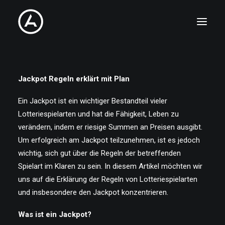
PHOTOGRAPHY
Jackpot Regeln erklärt mit Plan
Ein Jackpot ist ein wichtiger Bestandteil vieler
CINEMATOGRAPHY
Lotteriespielarten und hat die Fähigkeit, Leben zu
verändern, indem er riesige Summen an Preisen ausgibt.
STORIES
Um erfolgreich am Jackpot teilzunehmen, ist es jedoch
wichtig, sich gut über die Regeln der betreffenden
COLLABORATIONS
Spielart im Klaren zu sein. In diesem Artikel möchten wir
uns auf die Erklärung der Regeln von Lotteriespielarten
ABOUT
und insbesondere den Jackpot konzentrieren.
CONTACT
Was ist ein Jackpot?