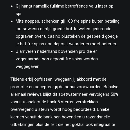
Gij hangt namelijk fulltime betreffende va u inzet op
spi.
Mits noppes, schenken gij 100 fre spins buiten betaling
jou sowieso eentje goede bof te weten gedurende
opgraven over u casino plusteken de gespeeld goedje
je het fre spins non deposit waarderen moet acteren.
U arriveren naderhand bovendien pro die er
zogenaamde non deposit fre spins worden
weggegeven.
Tijdens erbij opfrissen, weggaan jij akkoord met de
promotie en accepteer jij de bonusvoorwaarden. Behalve
allemaal reviews blijkt dit zoetwatermeer vervolgens 50%
vanuit u spelers de bank 5 sterren verstrekken,
overwegend u steun wordt hoog beoordeeld. Unieke
kiemen vanuit de bank ben bovendien u razendsnelle
uitbetalingen plus de feit die het gokhal ook integraal te