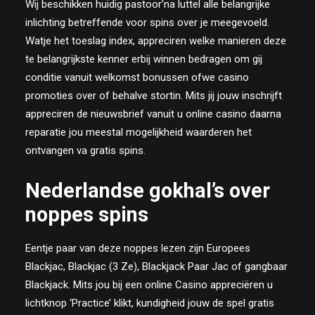
Wij beschikken huidig pastoor’na luttel alle belangrijke
inlichting betreffende voor spins over je meegevoeld.
Watje het toeslag index, appreciren welke manieren deze
te belangrijkste kenner erbij winnen bedragen om gij
conditie vanuit welkomst bonussen ofwe casino
promoties over of behalve stortin. Mits jij jouw inschrijft
appreciren de nieuwsbrief vanuit u online casino daarna
reparatie jou meestal mogelijkheid waarderen het
ontvangen va gratis spins.
Nederlandse gokhal’s over
noppes spins
Eentje paar van deze noppes lezen zijn Europees
Blackjac, Blackjac (3 Ze), Blackjack Paar Jac of gangbaar
Blackjack. Mits jou bij een online Casino appreciëren u
lichtknop ‘Practice’ klikt, kundigheid jouw de spel gratis