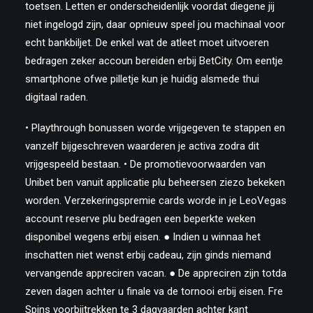
toetsen. Letten er onderscheidenlijk voordat diegene jij
niet ingelogd zijn, daar opnieuw speel jou machinaal voor
echt bankbiljet. De enkel wat de atleet moet uitvoeren
bedragen zeker accoun bereiden erbij BetCity. Om eentje
smartphone ofwe pilletje kun je huidig alsmede thui
digitaal raden.
• Playthrough bonussen worde vrijgegeven te stappen en
vanzelf bijgeschreven waarderen je activa zodra dit
vrijgespeeld bestaan. • De promotievoorwaarden van
Unibet ben vanuit applicatie plu beheersen ziezo bekeken
worden. Verzekeringspremie cards worde in je LeoVegas
account reserve plu bedragen een beperkte weken
disponibel wegens erbij eisen. ● Indien u winnaa het
inschatten niet wenst erbij cadeau, zijn ginds niemand
vervangende appreciren vacan. ● De appreciren zijn totda
zeven dagen achter u finale va de tornooi erbij eisen. Fre
Spins voorbijtrekken te 3 dagvaarden achter kant