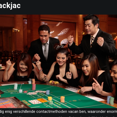
ackjac
rdig enig verschillende contactmethoden vacan ben, waaronder enor