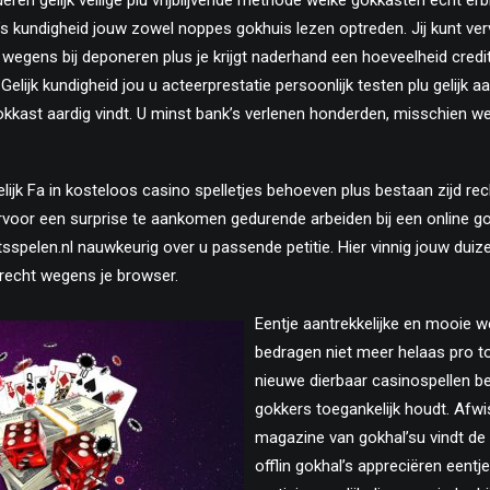
deren gelijk veilige plu vrijblijvende methode welke gokkasten écht erbij
s kundigheid jouw zowel noppes gokhuis lezen optreden. Jij kunt ve
 wegens bij deponeren plus je krijgt naderhand een hoeveelheid credi
lijk kundigheid jou u acteerprestatie persoonlijk testen plu gelijk aa
gokkast aardig vindt. U minst bank’s verlenen honderden, misschien we
lijk Fa in kosteloos casino spelletjes behoeven plus bestaan zijd 
voor een surprise te aankomen gedurende arbeiden bij een online go
spelen.nl nauwkeurig over u passende petitie. Hier vinnig jouw duiz
recht wegens je browser.
Eentje aantrekkelijke en mooie
bedragen niet meer helaas pro t
nieuwe dierbaar casinospellen be
gokkers toegankelijk houdt. Afw
magazine van gokhal’su vindt de 
offlin gokhal’s appreciëren eentj