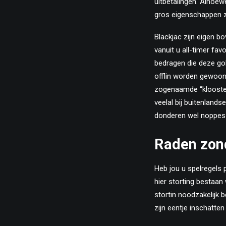
uitbetalingen.
Alhoewel
gros eigenschappen zo
Blackjac zijn eigen bo
vanuit u all-timer fa
bedragen die deze go
offlin worden gewoonl
zogenaamde “klooster
veelal bij buitenland
donderen wel noppes 
Raden zon
Heb jou u spelregels
hier
storting bestaan
stortin noodzakelijk
zijn eentje inschatten