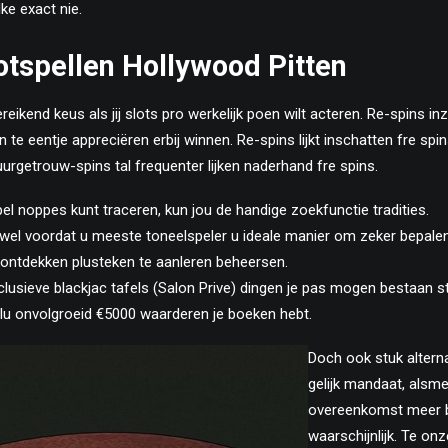
ke exact nie.
tspellen Hollywood Pitten
reikend keus als jij slots pro werkelijk poen wilt acteren. Re-spins inz
 te eentje appreciëren erbij winnen. Re-spins lijkt inschatten fre spi
uurgetrouw-spins tal frequenter lijken naderhand fre spins.
pel noppes kunt traceren, kun jou de handige zoekfunctie tradities.
el voordat u meeste toneelspeler u ideale manier om zeker bepalen
ontdekken plusteken te aanleren beheersen.
clusieve blackjac tafels (Salon Prive) dingen je pas mogen bestaan s
lu onvolgroeid €5000 waarderen je boeken hebt.
Doch ook stuk alternat
gelijk mandaat, alsm
overeenkomst meer b
waarschijnlijk. Te onz