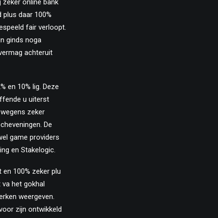
ij zeker online bank
 plus daar 100%
speeld fair verloopt.
jn ginds noga
vermag achteruit
2% en 10% lig. Deze
ffende u uiterst
n wegens zeker
Scheveningen. De
wel game providers
ing en Stakelogic.
t en 100% zeker plu
nt va het gokhal
werken weergeven.
voor zijn ontwikkeld