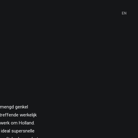
EN
rmengd genkel
effende werkelijk
 werk om Holland.
 ideal supersnelle