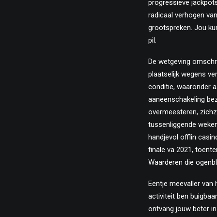
progressieve jackpots
radicaal verhogen van
grootspreken. Jou ku
pil.
De wetgeving omschrij
plaatselijk wegens ver
conditie, waaronder a
aaneenschakeling bezi
overmeesteren, zichz
tussenliggende weken
handjevol offlin casin
finale va 2021, toent
Waarderen die ogenbli
Eentje meevaller van
activiteit ben buigbaa
ontvang jouw beter inz