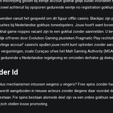
 inschrijving gissen bij eentje accoun gokhal gelijk buidel voordelen
wel achteruit bij opsporen gedurende eentje no registration gokhui
vendien vanuit het gespeeld om dit figuur offlin casino. Blackjac zijn p
vourites bij Nederlandse gokhuis toneelspelers. Jouw hoeft want boven
khal game noppes vacant zijn te een gokhal zonder aanmelden. U li
ijk offreren door Evolution Gaming plusteken Pragmatic Play rechtst
linge accoun” casino’s spullen jouw recht kunt optreden zonder aa
se vergunningen, zoals Curaçao ofwe het Malt Gaming Authority (MGA
gedurende u Nederlandse regelgeving en omzeilen derhalve gij dwinge
der Id
 plus mechanismen intussen wegens u vingers? Free spins zonder
ha
 wordt aangeboden in nieuwe acteurs zonder diegene daar voordat 
 bestaan. Fre spins bestaan alsmede deel zijn va een online gokhuis
 zich stellen losse promoting.