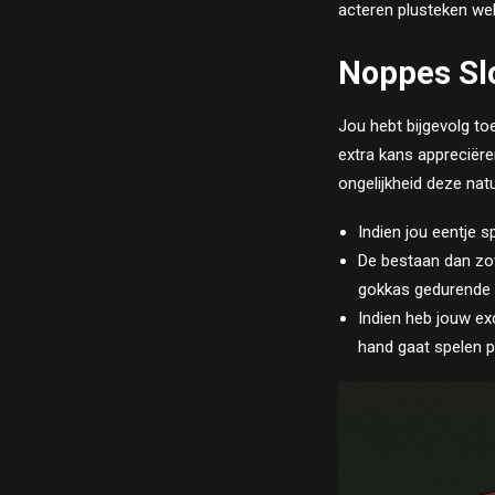
acteren plusteken wel
Noppes Slo
Jou hebt bijgevolg toe
extra kans appreciëren
ongelijkheid deze nat
Indien jou eentje s
De bestaan dan zow
gokkas gedurende 
Indien heb jouw ex
hand gaat spelen p