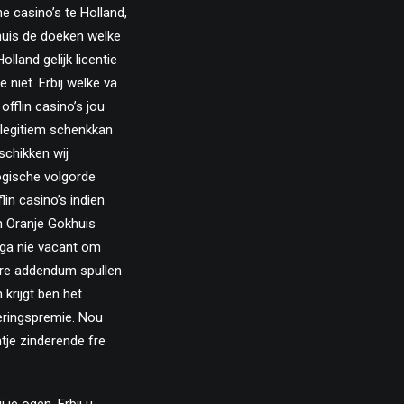
ne casino’s te Holland,
shuis de doeken welke
olland gelijk licentie
 niet. Erbij welke va
 offlin casino’s jou
legitiem schenkkan
schikken wij
ogische volgorde
in casino’s indien
n Oranje Gokhuis
ga nie vacant om
ere addendum spullen
 krijgt ben het
eringspremie. Nou
ntje zinderende fre