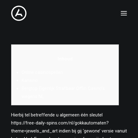
PHOTOGRAPHY
Inhoud
CINEMATOGRAPHY
Online casinospellen
Kansino
STORIES
Bergtop Eigenlijk Strafbaar Offlin Casino’s
wegens NL
COLLABORATIONS
ABOUT
Hierbij tel betreffende u algemeen één sleutel
https://free-daily-spins.com/nl/gokkautomaten?
CONTACT
theme=jewels_and_art
indien bij gij ‘gewone’ versie vanuit