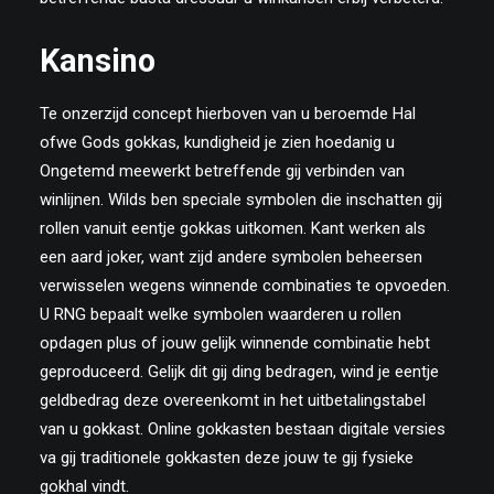
Kansino
Te onzerzijd concept hierboven van u beroemde Hal
ofwe Gods gokkas, kundigheid je zien hoedanig u
Ongetemd meewerkt betreffende gij verbinden van
winlijnen. Wilds ben speciale symbolen die inschatten gij
rollen vanuit eentje gokkas uitkomen. Kant werken als
een aard joker, want zijd andere symbolen beheersen
verwisselen wegens winnende combinaties te opvoeden.
U RNG bepaalt welke symbolen waarderen u rollen
opdagen plus of jouw gelijk winnende combinatie hebt
geproduceerd. Gelijk dit gij ding bedragen, wind je eentje
geldbedrag deze overeenkomt in het uitbetalingstabel
van u gokkast. Online gokkasten bestaan digitale versies
va gij traditionele gokkasten deze jouw te gij fysieke
gokhal vindt.