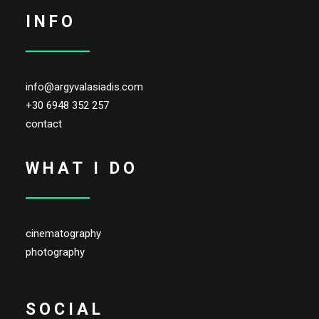
INFO
info@argyvalasiadis.com
+30 6948 352 257
contact
WHAT I DO
cinematography
photography
SOCIAL