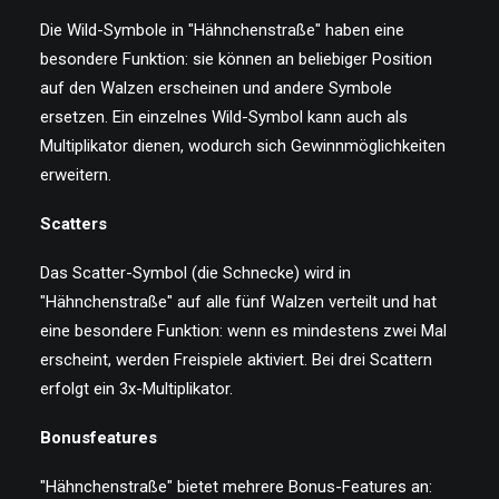
Die Wild-Symbole in "Hähnchenstraße" haben eine
besondere Funktion: sie können an beliebiger Position
auf den Walzen erscheinen und andere Symbole
ersetzen. Ein einzelnes Wild-Symbol kann auch als
Multiplikator dienen, wodurch sich Gewinnmöglichkeiten
erweitern.
Scatters
Das Scatter-Symbol (die Schnecke) wird in
"Hähnchenstraße" auf alle fünf Walzen verteilt und hat
eine besondere Funktion: wenn es mindestens zwei Mal
erscheint, werden Freispiele aktiviert. Bei drei Scattern
erfolgt ein 3x-Multiplikator.
Bonusfeatures
"Hähnchenstraße" bietet mehrere Bonus-Features an: