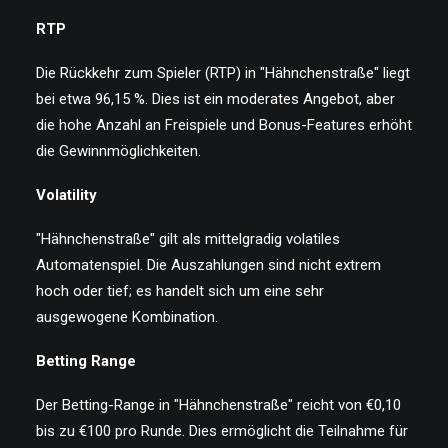
RTP
Die Rückkehr zum Spieler (RTP) in "Hähnchenstraße" liegt
bei etwa 96,15 %. Dies ist ein moderates Angebot, aber
die hohe Anzahl an Freispiele und Bonus-Features erhöht
die Gewinnmöglichkeiten.
Volatility
"Hähnchenstraße" gilt als mittelgradig volatiles
Automatenspiel. Die Auszahlungen sind nicht extrem
hoch oder tief; es handelt sich um eine sehr
ausgewogene Kombination.
Betting Range
Der Betting-Range in "Hähnchenstraße" reicht von €0,10
bis zu €100 pro Runde. Dies ermöglicht die Teilnahme für