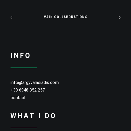
MAIN COLLABORATIONS
INFO
info@argyvalasiadis.com
+30 6948 352 257
contact
WHAT I DO