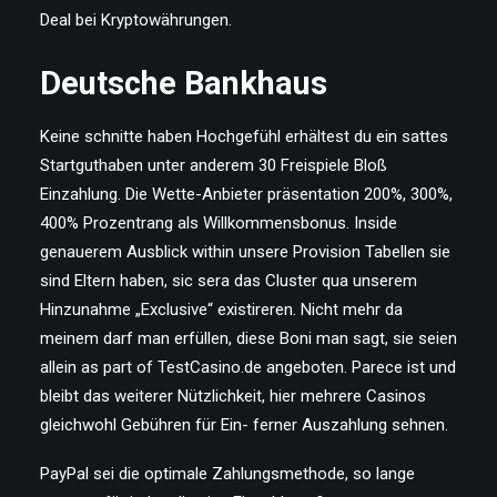
Deal bei Kryptowährungen.
Deutsche Bankhaus
Keine schnitte haben Hochgefühl erhältest du ein sattes
Startguthaben unter anderem 30 Freispiele Bloß
Einzahlung. Die Wette-Anbieter präsentation 200%, 300%,
400% Prozentrang als Willkommensbonus. Inside
genauerem Ausblick within unsere Provision Tabellen sie
sind Eltern haben, sic sera das Cluster qua unserem
Hinzunahme „Exclusive“ existireren. Nicht mehr da
meinem darf man erfüllen, diese Boni man sagt, sie seien
allein as part of TestCasino.de angeboten. Parece ist und
bleibt das weiterer Nützlichkeit, hier mehrere Casinos
gleichwohl Gebühren für Ein- ferner Auszahlung sehnen.
PayPal sei die optimale Zahlungsmethode, so lange