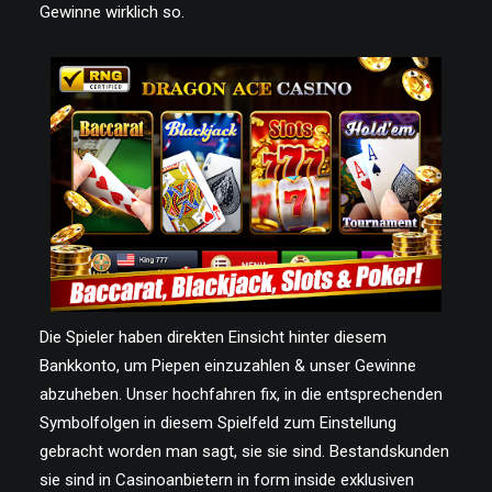
Gewinne wirklich so.
Die Spieler haben direkten Einsicht hinter diesem
Bankkonto, um Piepen einzuzahlen & unser Gewinne
abzuheben. Unser hochfahren fix, in die entsprechenden
Symbolfolgen in diesem Spielfeld zum Einstellung
gebracht worden man sagt, sie sie sind. Bestandskunden
sie sind in Casinoanbietern in form inside exklusiven