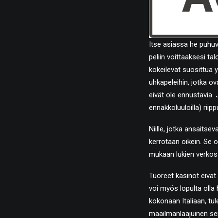
Itse asiassa he puhuva
peliin voittaaksesi t
kokeilevat suosittua 
uhkapeleihin, jotka ov
eivät ole ennustavia. 
ennakkoluuloilla) riip
Niille, jotka ansaitsev
kerrotaan oikein. Se o
mukaan lukien verkossa
Tuoreet kasinot eivät
voi myös lopulta olla 
kokonaan Italiaan, tul
maailmanlaajuinen se