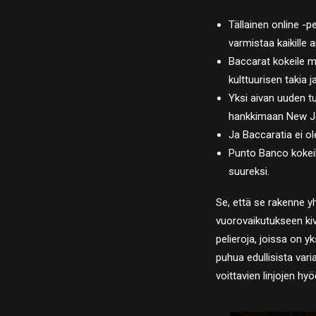
Tällainen online -p
varmistaa kaikille 
Baccarat kokeile m
kulttuurisen takia ja 
Yksi aivan uuden t
hankkimaan New Je
Ja Baccaratia ei ol
Punto Banco kokeile
suureksi.
Se, että se rakenne y
vuorovaikutukseen kivi
pelieroja, joissa on y
puhua edullisista vari
voittavien linjojen hy