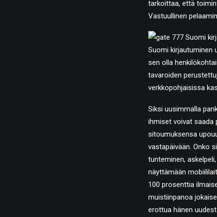
tarkoittaa, että toimin
Vastuullinen pelaami
Suomi kirjautuminen
u
sen olla henkilökohta
tavaroiden perustettuj
verkkopohjaisissa kas
Siksi uusimmalla pankki
ihmiset voivat saada 
sitoumuksensa upouude
vastapäivään. Onko si
tunteminen, askelpeli,
näyttämään mobiilila
100 prosenttia ilmais
muistiinpanoa jokaisest
erottua hänen uudesta 