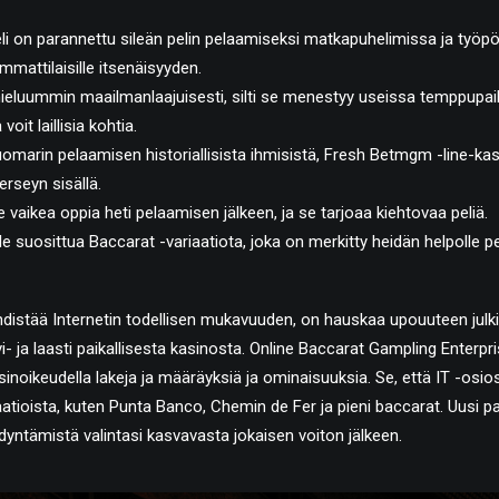
eli on parannettu sileän pelin pelaamiseksi matkapuhelimissa ja työpö
ammattilaisille itsenäisyyden.
ieluummin maailmanlaajuisesti, silti se menestyy useissa temppupaiko
voit laillisia kohtia.
uomarin pelaamisen historiallisista ihmisistä, Fresh Betmgm -line-ka
rseyn sisällä.
e vaikea oppia heti pelaamisen jälkeen, ja se tarjoaa kiehtovaa peliä.
 suosittua Baccarat -variaatiota, joka on merkitty heidän helpolle pela
hdistää Internetin todellisen mukavuuden, on hauskaa upouuteen julk
- ja laasti paikallisesta kasinosta. Online Baccarat Gampling Enterpri
ksinoikeudella lakeja ja määräyksiä ja ominaisuuksia. Se, että IT -os
aatioista, kuten Punta Banco, Chemin de Fer ja pieni baccarat. Uusi par
ödyntämistä valintasi kasvavasta jokaisen voiton jälkeen.