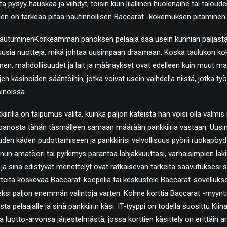
ta pysyy hauskaa ja viihdyt, toisin kuin liiallinen huolenaihe tai taloud
nen on tärkeää pitää nautinnollisen Baccarat -kokemuksen pitäminen.
Korkeamman panoksen pelaaja saa usein kunnian paljas
usia nuotteja, mikä johtaa uusimpaan draamaan. Koska taulukon ko
inen, mahdollisuudet ja lait ja määräykset ovat edelleen kuin muut mal
en kasinoiden sääntöihin, jotka voivat usein vaihdella niistä, jotka ty
inoissa.
irilla on taipumus valita, kuinka paljon käteistä hän voisi olla valmis 
panosta tähän täsmälleen samaan määrään pankkiiria vastaan. Uusin 
n käden pudottamiseen ja pankkiirisi velvollisuus pyörii ruokapöydä
nun amatööri tai pyrkimys parantaa lahjakkuuttasi, varhaisimpien lak
 ja sinä edistyvät menettelyt ovat ratkaisevan tärkeitä saavutuksesi 
itteita koskevaa Baccarat-koepeliä tai keskustele Baccarat-sovellu
eksi paljon enemmän valintoja varten. Kolme korttia Baccarat -myynt
a pelaajalle ja sinä pankkiirin käsi. IT-tyyppi on todella suosittu Kiina
luotto-arvonsa järjestelmästä, jossa korttien käsittely on erittäin a