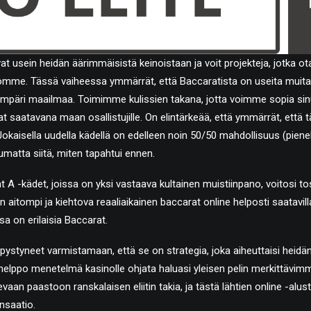
t usein heidän äärimmäisistä keinoistaan ​​ja voit projekteja, jotka ot
alomme. Tässä vaiheessa ymmärrät, että Baccaratista on useita muita
ympäri maailmaa. Toimimme kulissien takana, jotta voimme sopia sinu
at saatavana maan osallistujille. On elintärkeää, että ymmärrät, että 
Jokaisella uudella kädellä on edelleen noin 50/50 mahdollisuus (pienel
pumatta siitä, miten tapahtui ennen.
at A -kädet, joissa on yksi vastaava kultainen muistiinpano, voitosi tos
n aitompi ja kiehtova reaaliaikainen baccarat online helposti saatavilla 
 on erilaisia ​​Baccarat.
 pystyneet varmistamaan, että se on strategia, joka aiheuttaisi hei
helppo menetelmä kasinolle ohjata haluasi yleisen pelin merkittävimmil
evaan paastoon ranskalaisen eliitin takia, ja tästä lähtien online -alus
nsaatio.