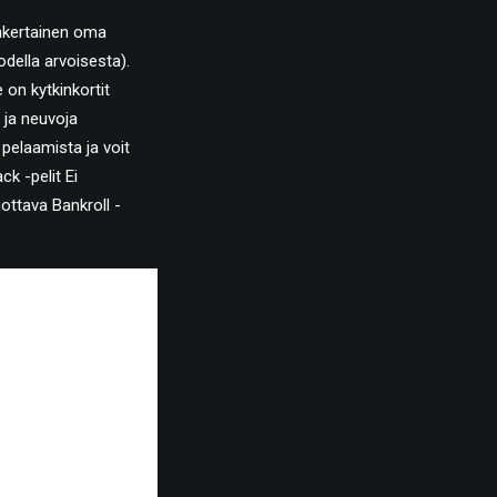
inkertainen oma
todella arvoisesta).
 on kytkinkortit
 ja neuvoja
pelaamista ja voit
ck -pelit Ei
uottava Bankroll -