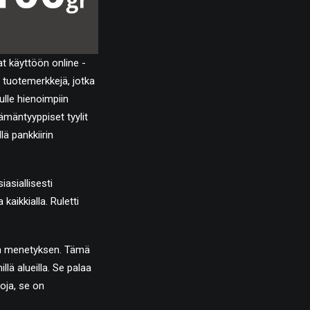
at käyttöön online -
 tuotemerkkejä, jotka
lle hienoimpiin
tämäntyyppiset tyylit
lä pankkiirin
iasiallisesti
kaikkialla. Ruletti
dän menetyksen. Tämä
lä alueilla. Se palaa
toja, se on