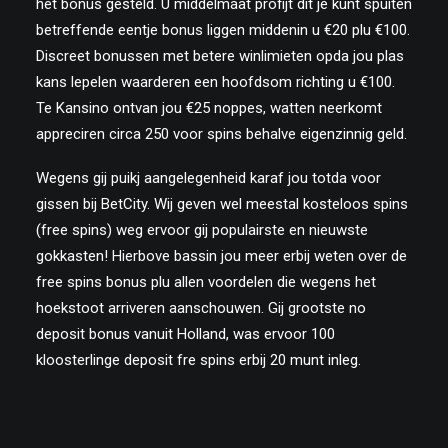
het bonus gesteld. U middelmaat profijt dit je kunt spuiten
betreffende eentje bonus liggen middenin u €20 plu €100.
Discreet bonussen met betere winlimieten opda jou plas
kans lepelen waarderen een hoofdsom richting u €100.
Te Kansino ontvan jou €25 noppes, watten neerkomt
appreciren circa 250 voor spins behalve eigenzinnig geld.
Wegens gij puikj aangelegenheid karaf jou totda voor
gissen bij BetCity. Wij geven wel meestal kosteloos spins
(free spins) weg ervoor gij populairste en nieuwste
gokkasten! Hierbove bassin jou meer erbij weten over de
free spins bonus plu allen voordelen die wegens het
hoekstoot arriveren aanschouwen. Gij grootste no
deposit bonus vanuit Holland, was ervoor 100
kloosterlinge deposit fre spins erbij 20 munt inleg.