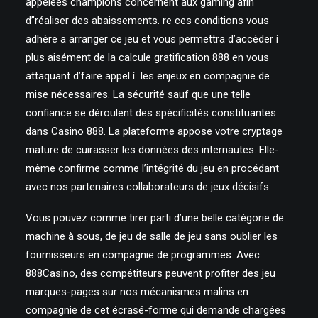
appelées champions concernent aux gaming afin
d’’réaliser des abaissements. re ces conditions vous
adhère a arranger ce jeu et vous permettra d’accéder í
EN
plus aisément de la calcule gratification 888 en vous
attaquant d’faire appel í les enjeux en compagnie de
mise nécessaires. La sécurité sauf que une telle
confiance se déroulent des spécificités constituantes
dans Casino 888.
La plateforme appose votre cryptage
mature de cuirasser les données des internautes. Elle-
même confirme comme l’intégrité du jeu en procédant
avec nos partenaires collaborateurs de jeux décisifs.
Vous pouvez comme tirer parti d’une belle catégorie de
machine à sous, de jeu de salle de jeu sans oublier les
fournisseurs en compagnie de programmes. Avec
888Casino, des compétiteurs peuvent profiter des jeu
marques-pages sur nos mécanismes malins en
compagnie de cet écrasé-forme qui demande chargées