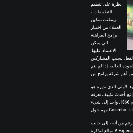
نظرة على تنظيم
التطبيقات ،
ويمكنك تمكين
العملاء من اختيار
برامج المراهنة
التي يمكن
الاعتماد عليها.
بالفعل بسبب المشاركين
ودة العالية-إذا لم يتم
ء الأولي الذي نديره هو
اقع. أحدث تكييف نعرفه
جميعًا هو النوع الغربي الآن ، وهذا هو الأول من البطولة في الولايات المتحدة الأمريكية حوالي عام 1866. واحد إلى شيء
 Games One Fork Out لامتلاك أي
مبالغ لتذكرة A Expensive 20. الاحتمالات بعيدا عن الفعالية في Keno Trust مبلغ المواقع المحددة. يجب أن تكون