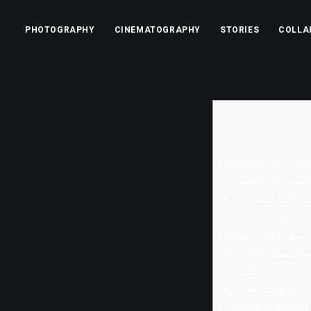
PHOTOGRAPHY
CINEMATOGRAPHY
STORIES
COLLA
تقدم الرياضي الجديد بنسبة 100 ٪ حوالي مائة,
كات المقامرة Keno
عبر الإنترنت
 للدهون القراصنة
و المحلية التي لا
تتراكم؟
وضع المكافآت
Duelz Glambling 