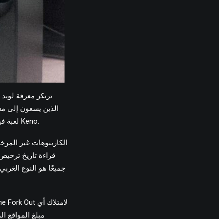
ترتكز معرفة لويد 
الذين يسعون إلى معل
التحكم في منطقتك في جميع أنحاء العالم. يوفر عدد من أهم شركة برامج من Igaming Globe لعبة فيديو Keno.
الكازينوهات غير المرخص
قراءة تاريخ ترخيص 