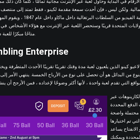
قام في البداية وحاول لعبة عبر الإنترنت مجانية تمامًا ، كلما كان ذلك ممكنً
لمالية. ولكن ليس ، فإن أحدث سمعة مقدمة لكينو ، فقط تمتد إلى منتصف 
الاشتراك في لعبة الفيديو من السلطات ا
لايات المتحدة قريبًا وستحضر اللعبة عبر الإنترنت مع هؤلاء الأشخاص. في الواقع ، يبدو
متاحًا مبكرًا للعبة داخل هيوستن ، تكساس.
bling Enterprise
وع من البدائل هو أن تحصل على نوع من الأرباح الخمسة. ينتهي الأمر إلى أ
لكازينوهات عبر
 الدفع المحددة
ا محتملة واضحة
لتي تم اختيارها
الانفتاح يساعد
المحددة ويمكنك