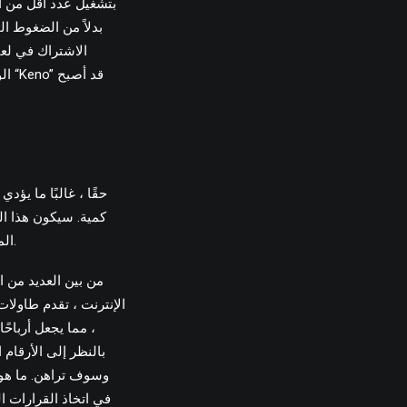
بتشغيل عدد أقل من الأر
بدلاً من الضغوط ا
الو
كمية. سيكون هذا الن
المواقع التي تقدم لعبة واحدة ، لأنها أكثر وضوحًا لإعداده ، فمن الأرجح أن ينشأ بشكل صحيح كاحتيال.
من بين العديد من ا
الإنترنت ، تقدم طاولات
، مما يجعل أرباحً
بالنظر إلى الأرقام ا
وسوف تراهن. ما هو 
في اتخاذ القرارات 