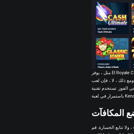
مثل ، يوفر El Royale Casino مكافأة إضافية لا تتم إيداعها خاصة بالنسبة لكينو ، مما يوفر للمشاركين فرصة للبدء دون
كثر نموذجية هو في الواقع ثروة وقد تكون الأرباح منخفضة. ومع
ة Bullet-Robin Keno الجديدة
ع المكافآت
، ولا تتابع الخسارة. قم