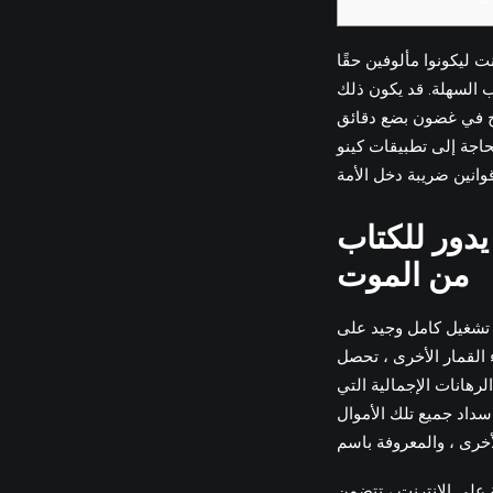
ب السهلة. قد يكون ذلك
وائح في غضون بضع دقائق
اجة إلى تطبيقات كينو
دم الرياضي الجديد بنسبة 100 ٪ حوالي مائة, 65 يدور للكتاب
من الموت
UKG أو غيرها من ولايات المقامرة
على ميزة تحليلية مدمجة تسمح لأحدث مؤسسة
لرهانات الإجمالية التي
سداد جميع تلك الأموال
Slotsa أيضًا إمكانيات للفوز بالجائزة الكبرى الحديثة ، مما يجعل بعض