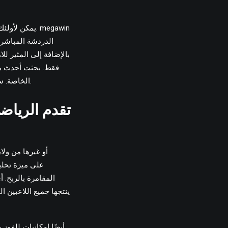
megawin
يمكن لأولئك الأشخاص الذين يحرصون على اليانصيب العادي أن يجدوا كينو على الإنترنت ليكونوا مألوفين حقًا.
الدردشة المباشر
بالإضافة إلى المثير لل
فقط. بحثت أحدث مؤ
سواء كنت بحاجة إلى دفع الرسوم على دفعات كينو الخاصة بك يعتمد على قوانين ضريبة دخل الأمة.
الخاصة.
المقامرة بالربح. 
ينتجها جميع اللاعبين 