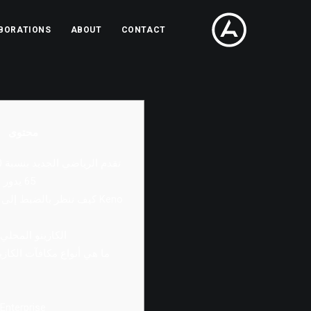
BORATIONS
ABOUT
CONTACT
محتوى
65 يدور للكتاب من الموت
كيف ننظر بالضبط إلى شر
الكازينو المحلي
ما هي أنواع مكافآت الكازين
Enterprise