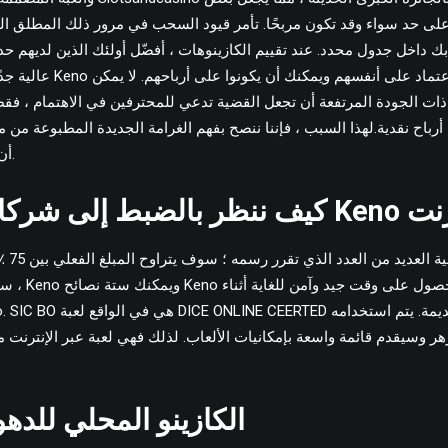
على حد سواء وقد تكون مربحًا. تأمر قيود السحب في مرور ذلك المطلق ال
ك داخل جدول محدد. عند تقييم الكازينوهات ، أفضّل أولئك الذين لديهم 
عالية جدًا. يوفر لك هذا محترف
ذات الجودة المرتفعة أن تجعل القضية تدعي للمحترفين في الاهتمام ، فق
اح نقدية.لهذا السبب ، فإننا ننصح بفهم الغرامة الجديدة المطبوعة من مك
أن يتم قول الحقيقة هناك.
K عبر الإنترنت
، سنشارككم بعض
زهر وسيقدم قائمة واسعة بإمكانيات الألعاب. لذلك فهي لعبة عبر الإنترنت 
الكازينو المحلي للده