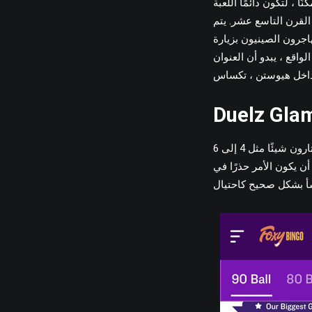
ا ، لتكون دائمًا اللعبة
القرن التاسع عشر. يتم
لبرتغالية داخل ماكاو داخل عام 1847 ، ويقوم المهاجرون الصينيون بزيارة
 أن العنوان “Keno” قد أصبح
Duelz Glam
حقًا ، غالبًا ما يؤدي لاعبو كينو الذين يلعبون لعبة مدة وقتك تقريبًا تقريبًا الأحدث المتطرفة ويختارون شيئًا مثل 4 إلى 6
ن يكون الأمر حذرًا في