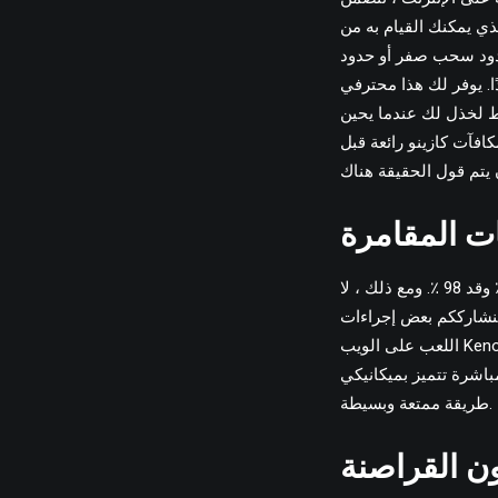
ذي يمكنك القيام به من
حدود سحب صفر أو حدود
ي Keno الذين يعانون من الاعتماد على أنفسهم ويمكنك أن يكونوا على أرباحهم. لا يمكن
ط لخذل لك عندما يحين
افآت كازينو رائعة قبل
كل هذا يتوقف على كيفية العديد من العدد الذي تقرر رسمه ؛ سوف يتراوح المبلغ الفعلي بين 75 ٪ وقد 98 ٪. ومع ذلك ، لا
 إجراءات Keno ويمكنك ستة نصائح Keno لمساعدتك في الحصول على وقت جيد وآمن للغاية أثناء
اللعب على الويب Keno. SIC BO هي في الواقع لعبة DICE ONLINE CEERTED التي أتيت من آسيا القديمة. يتم استخدامه
مباشرة تتميز بميكانيكي
طريقة ممتعة وبسيطة.
ون القراصنة