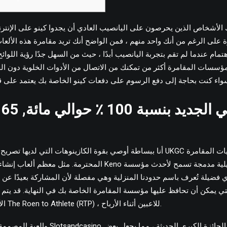
ة
على الرغم من أنك واحد منهم ، فمن الواضح أنك تريد مقامرة هذه الألعا
اهتمام عندما لم تقم بتجربة اليانصيب أبدًا ، حيث من السهل جدًا رؤية الل
سسات المقامرة أكثر من تمكنك من الاتصال من الأدوات الخلوية دون الح
تق
أنا ببساطة أوصي بقوة الكازينوهات التي لديها تصريح تشغيل كامل وجيد على C
المحترمة. مثل معظم ألعاب إنشاء القمار الأخرى ، تحصل Keno 
أي فضيلة تُعرف باسم حدودنا المنزلية وهي مفصلة لأن المشاركة بعيدًا عن ا
التي يمكن أن تحافظ عليها مؤسسة المقامرة الخاصة بك في النهاية. قد يتم 
الأخرى ، والمعروفة باسم The Roen to Athlete (RTP) ، للاعبين أثناء الأرباح.
والعبة المصممة على الإنترنت ، تتضمن ndcasino